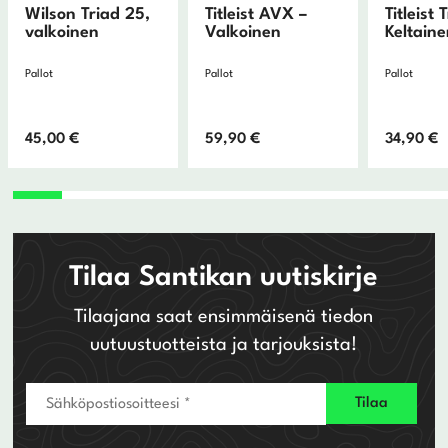
Wilson Triad 25,
Titleist AVX –
Titleist 
valkoinen
Valkoinen
Keltain
Pallot
Pallot
Pallot
45,00
€
59,90
€
34,90
€
Tilaa Santikan uutiskirje
Tilaajana saat ensimmäisenä tiedon
uutuustuotteista ja tarjouksista!