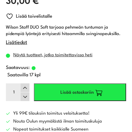
30,00
€
Lisää toivelistalle
Wilson Staff DUO Soft tarjoaa pehmeän tuntuman ja
pidempiä lyöntejä erityisesti hitaammilla svinginopeuksilla.
Lisätiedot
Näytä tuotteet, jotka toimitettavissa heti
Saatavilla 17 kpl
Wilson
Lisää ostoskoriin
Staff
DUO
Soft,
valkoinen
Yli 99€ tilauksiin toimitus veloituksetta!
määrä
Nouto Oulun myymälästä ilman toimituskuluja
Nopeat toimitukset kaikkialle Suomeen