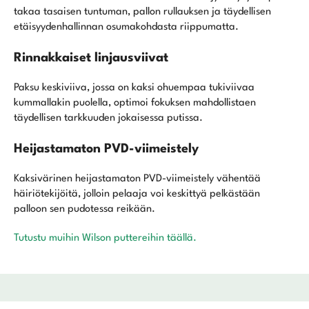
takaa tasaisen tuntuman, pallon rullauksen ja täydellisen
etäisyydenhallinnan osumakohdasta riippumatta.
Rinnakkaiset linjausviivat
Paksu keskiviiva, jossa on kaksi ohuempaa tukiviivaa
kummallakin puolella, optimoi fokuksen mahdollistaen
täydellisen tarkkuuden jokaisessa putissa.
Heijastamaton PVD-viimeistely
Kaksivärinen heijastamaton PVD-viimeistely vähentää
häiriötekijöitä, jolloin pelaaja voi keskittyä pelkästään
palloon sen pudotessa reikään.
Tutustu muihin Wilson puttereihin täällä.