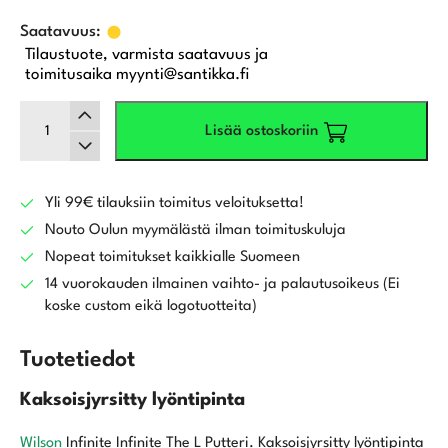
Tilaustuote, varmista saatavuus ja
toimitusaika myynti@santikka.fi
Wilson
Lisää ostoskoriin
Infinite
The
L
Putteri
Yli 99€ tilauksiin toimitus veloituksetta!
määrä
Nouto Oulun myymälästä ilman toimituskuluja
Nopeat toimitukset kaikkialle Suomeen
14 vuorokauden ilmainen vaihto- ja palautusoikeus (Ei
koske custom eikä logotuotteita)
Tuotetiedot
Kaksoisjyrsitty lyöntipinta
Wilson
Infinite Infinite The L Putteri. Kaksoisjyrsitty lyöntipinta