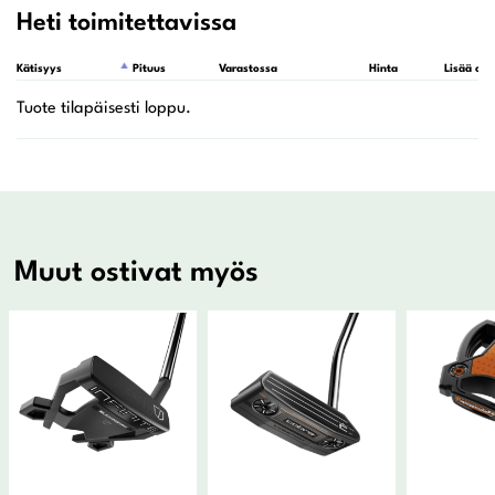
Heti toimitettavissa
Kätisyys
Pituus
Varastossa
Hinta
Lisää ost
Muut ostivat myös