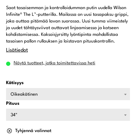
Saat tasaisemman ja kontrolloidumman putin uudella Wilson
Infinite® The L™-putterilla. Mailassa on uusi tasapaksu grippi,
joka auttaa pitämää lavan suorassa. Uusi tumma viimeistely
ja uudet tähtäysviivat auttavat linjaamisessa ja katseen
kohdistamisessa. Kaksoisjyrsitty lyöntipinta mahdollistaa
tasaisen pallon rullauksen ja loistavan pituuskontrollin.
Lisätiedot
Näytä tuotteet, jotka toimitettavissa heti
Kätisyys
Oikeakätinen
Pituus
34"
Tyhjennä valinnat