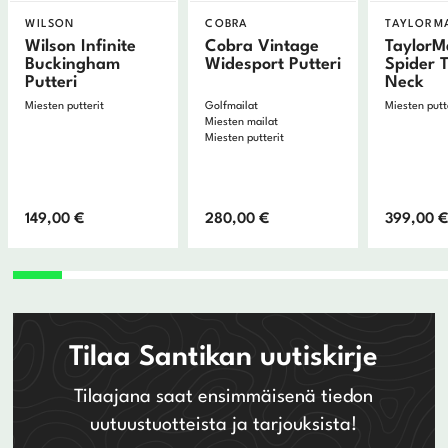
WILSON
COBRA
TAYLORM
Wilson Infinite
Cobra Vintage
Taylor
Buckingham
Widesport Putteri
Spider 
Putteri
Neck
Miesten putterit
Golfmailat
Miesten putt
Miesten mailat
Miesten putterit
149,00
€
280,00
€
399,00
Tilaa Santikan uutiskirje
Tilaajana saat ensimmäisenä tiedon
uutuustuotteista ja tarjouksista!