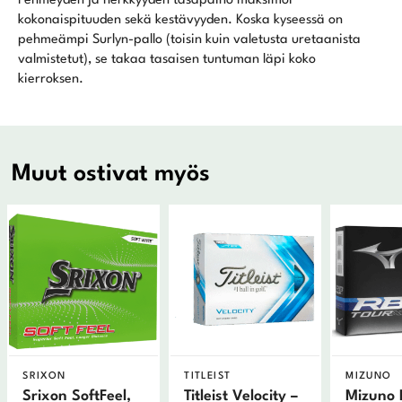
Pehmeyden ja herkkyyden tasapaino maksimoi
kokonaispituuden sekä kestävyyden. Koska kyseessä on
pehmeämpi Surlyn-pallo (toisin kuin valetusta uretaanista
valmistetut), se takaa tasaisen tuntuman läpi koko
kierroksen.
Muut ostivat myös
SRIXON
TITLEIST
MIZUNO
Srixon SoftFeel,
Titleist Velocity –
Mizuno 