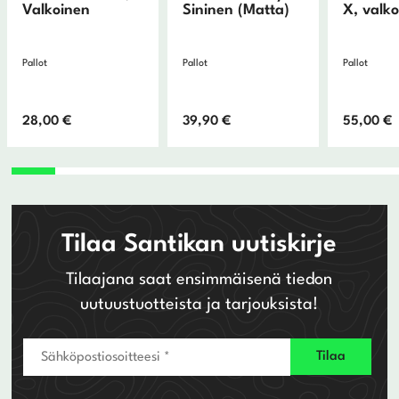
Valkoinen
Sininen (Matta)
X, valk
Pallot
Pallot
Pallot
28,00
€
39,90
€
55,00
€
Tilaa Santikan uutiskirje
Tilaajana saat ensimmäisenä tiedon
uutuustuotteista ja tarjouksista!