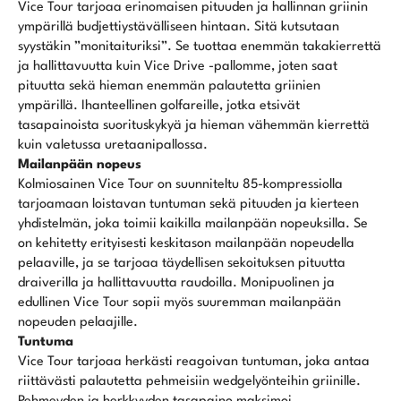
Vice Tour tarjoaa erinomaisen pituuden ja hallinnan griinin
ympärillä budjettiystävälliseen hintaan. Sitä kutsutaan
syystäkin ”monitaituriksi”. Se tuottaa enemmän takakierrettä
ja hallittavuutta kuin Vice Drive -pallomme, joten saat
pituutta sekä hieman enemmän palautetta griinien
ympärillä. Ihanteellinen golfareille, jotka etsivät
tasapainoista suorituskykyä ja hieman vähemmän kierrettä
kuin valetussa uretaanipallossa.
Mailanpään nopeus
Kolmiosainen Vice Tour on suunniteltu 85-kompressiolla
tarjoamaan loistavan tuntuman sekä pituuden ja kierteen
yhdistelmän, joka toimii kaikilla mailanpään nopeuksilla. Se
on kehitetty erityisesti keskitason mailanpään nopeudella
pelaaville, ja se tarjoaa täydellisen sekoituksen pituutta
draiverilla ja hallittavuutta raudoilla. Monipuolinen ja
edullinen Vice Tour sopii myös suuremman mailanpään
nopeuden pelaajille.
Tuntuma
Vice Tour tarjoaa herkästi reagoivan tuntuman, joka antaa
riittävästi palautetta pehmeisiin wedgelyönteihin griinille.