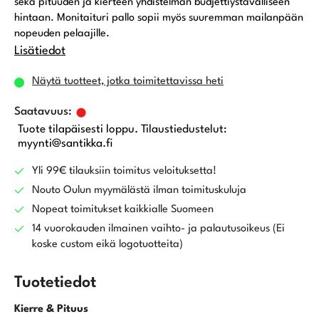
sekä pituuden ja kierteen yhdistelmän budjettiystävälliseen
hintaan. Monitaituri pallo sopii myös suuremman mailanpään
nopeuden pelaajille.
Lisätiedot
Näytä tuotteet, jotka toimitettavissa heti
Tuote tilapäisesti loppu. Tilaustiedustelut:
myynti@santikka.fi
Yli 99€ tilauksiin toimitus veloituksetta!
Nouto Oulun myymälästä ilman toimituskuluja
Nopeat toimitukset kaikkialle Suomeen
14 vuorokauden ilmainen vaihto- ja palautusoikeus (Ei
koske custom eikä logotuotteita)
Tuotetiedot
Kierre & Pituus