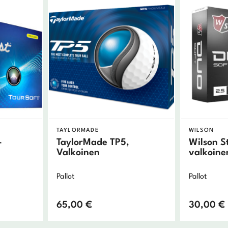
TAYLORMADE
WILSON
–
TaylorMade TP5,
Wilson S
Valkoinen
valkoine
Pallot
Pallot
65,00
€
30,00
€