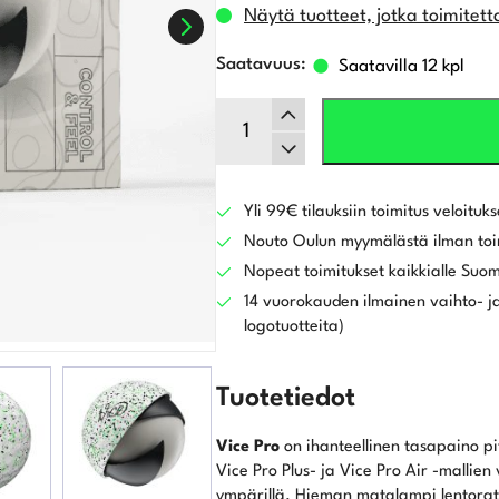
Näytä tuotteet, jotka toimitett
Saatavilla 12 kpl
Vice
Pro
Drip
golfpallo,
lime/musta
Yli 99€ tilauksiin toimitus veloituks
määrä
Nouto Oulun myymälästä ilman toi
Nopeat toimitukset kaikkialle Suo
14 vuorokauden ilmainen vaihto- ja
logotuotteita)
Tuotetiedot
Vice Pro
on ihanteellinen tasapaino pitu
Vice Pro Plus- ja Vice Pro Air -mallien 
ympärillä. Hieman matalampi lentorat