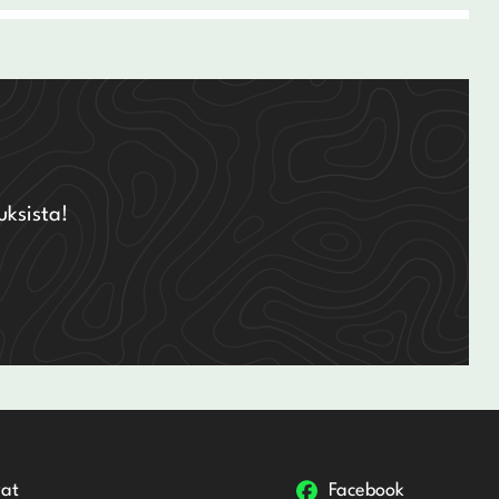
uksista!
at
Facebook