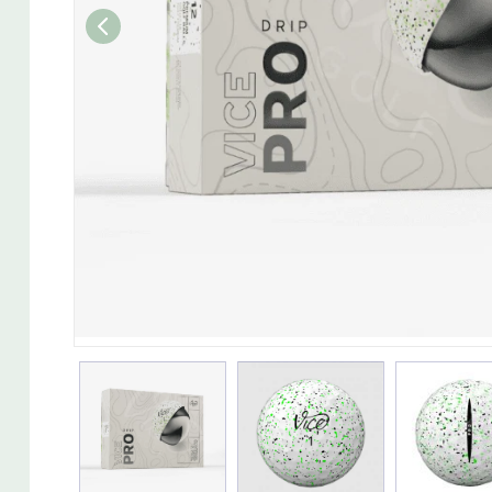
Wedget
Naisten täyssetit
Miesten putterit
Naisten aloittelijan setit
Miesten täyssetit
Miesten aloittelijan setit