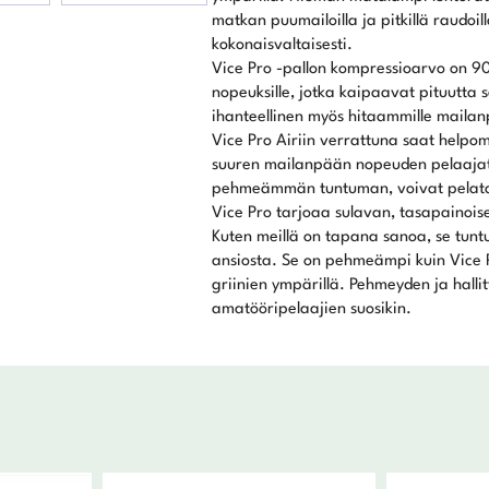
matkan puumailoilla ja pitkillä raudoi
kokonaisvaltaisesti.
Vice Pro -pallon kompressioarvo on 90,
nopeuksille, jotka kaipaavat pituutta s
ihanteellinen myös hitaammille mailanp
Vice Pro Airiin verrattuna saat helpom
suuren mailanpään nopeuden pelaajat,
pehmeämmän tuntuman, voivat pelata 
Vice Pro tarjoaa sulavan, tasapainois
Kuten meillä on tapana sanoa, se tun
ansiosta. Se on pehmeämpi kuin Vice P
griinien ympärillä. Pehmeyden ja halli
amatööripelaajien suosikin.