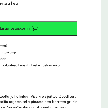
avissa heti
Lisää ostoskoriin
etta!
mituskuluja
meen
 palautusoikeus (Ei koske custom eikä
utta ja hallintaa. Vice Pro sijoittuu täydellisesti
väliin tarjoten sekä pituutta että kierrettä griinin
a ja Surlyn®-välikuori takaavat pidemmän