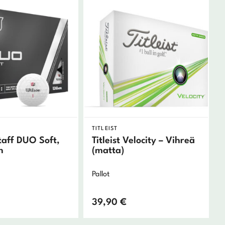
TITLEIST
taff DUO Soft,
Titleist Velocity – Vihreä
n
(matta)
Pallot
39,90
€