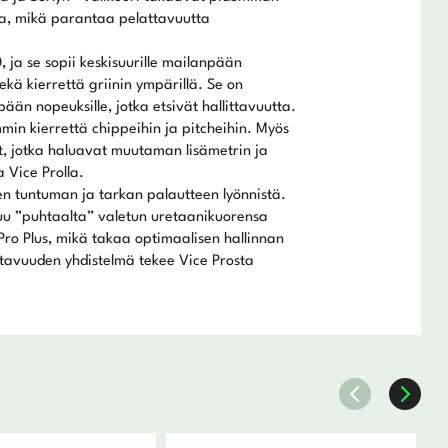
lla, mikä parantaa pelattavuutta
 ja se sopii keskisuurille mailanpään
ekä kierrettä griinin ympärillä. Se on
ään nopeuksille, jotka etsivät hallittavuutta.
min kierrettä chippeihin ja pitcheihin. Myös
 jotka haluavat muutaman lisämetrin ja
Vice Prolla.
en tuntuman ja tarkan palautteen lyönnistä.
tuu ”puhtaalta” valetun uretaanikuorensa
ro Plus, mikä takaa optimaalisen hallinnan
ttavuuden yhdistelmä tekee Vice Prosta