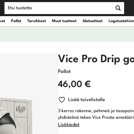
kat
Pallot
Tarvikkeet
Muut tuotteet
Aletuotteet
Logotuotehin
teet
vät kantobägit
Draiverit
Vice Pro Drip g
eet
vät kärrybägit
Väyläpuut
Pallot
46,00
€
Hybridit
Lisää toivelistalle
Rautamailat
3 kerros rakenne, pehmeä ja tasapain
Wedget
yhdistelmä tekee Vice Prosta amatööri
Lisätiedot
Putterit