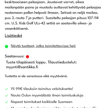
keskitasoiseen pelaajaan. Joustavat varret, oikea
mailanpään paino ja muotoilu auttavat kehittyvää pelaajaa
nostamaan pallon helposti ilmaan. Setissä on neljä mailaa,
puu 3, rauta 7 ja putteri. Suositeltu pelaajan pituus 107-114
cm. U.S. Kids Golf ULs-42 settiä on saatavilla oikea- ja
vasenkätisenä.
Lisätiedot
Näytä tuotteet, jotka toimitettavissa heti
Tuote tilapäisesti loppu. Tilaustiedustelut:
myynti@santikka.fi
Tuotetta ei ole varastossa eikä myytävänä.
Yli 99€ tilauksiin toimitus veloituksetta!
Nouto Oulun myymälästä ilman toimituskuluja
Nopeat toimitukset kaikkialle Suomeen