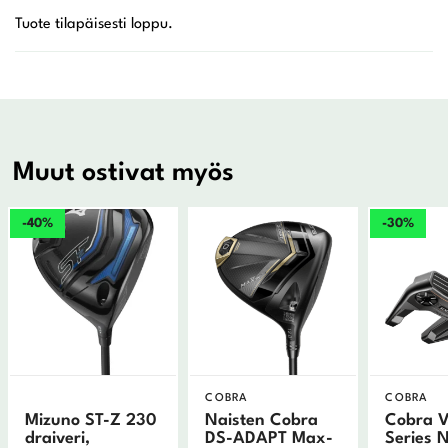
Muut ostivat myös
-40%
-30%
COBRA
COBRA
Mizuno ST-Z 230
Naisten Cobra
Cobra V
draiveri,
DS-ADAPT Max-
Series 