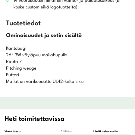
14 vuorokauden ilmainen vaihto- ja palautusoikeus (Ei
koske custom eikä logotuotteita)
Tuotetiedot
Ominaisuudet ja setin sisältö
Kantobägi
26º 3W väyläpuu mailahupulla
Rauta 7
Pitching wedge
Putteri
Mailat on värikoodattu UL42-keltaisiksi
Heti toimitettavissa
Varastossa
Hinta
Lisää ostoskoriin