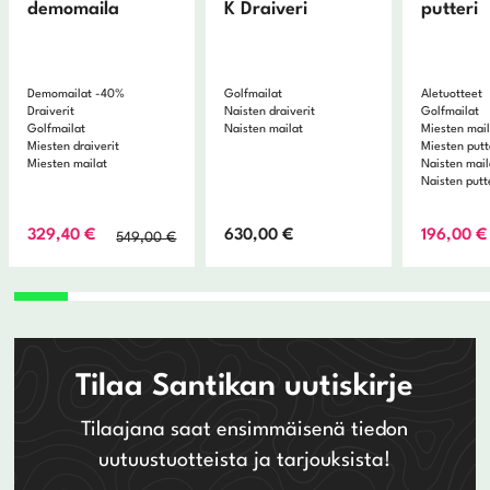
demomaila
K Draiveri
putteri
Demomailat -40%
Golfmailat
Aletuotteet
Draiverit
Naisten draiverit
Golfmailat
Golfmailat
Naisten mailat
Miesten mai
Miesten draiverit
Miesten putt
Miesten mailat
Naisten mail
Naisten putt
Alkuperäinen
Nykyinen
329,40
€
630,00
€
196,00
€
549,00
€
hinta
hinta
oli:
on:
549,00 €.
329,40 €.
Tilaa Santikan uutiskirje
Tilaajana saat ensimmäisenä tiedon
uutuustuotteista ja tarjouksista!