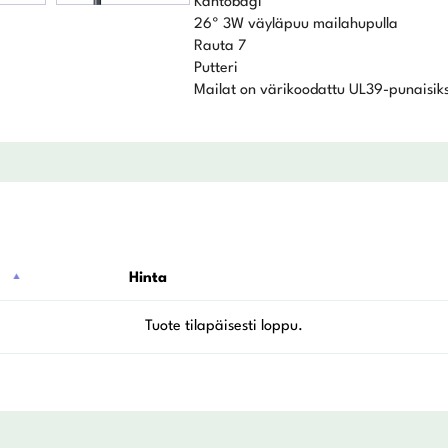
Kantobägi
26º 3W väyläpuu mailahupulla
Rauta 7
Putteri
Mailat on värikoodattu UL39-punaisiks
Hinta