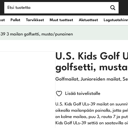
kat
Pallot
Tarvikkeet
Muut tuotteet
Aletuotteet
Logotuotehin
-39 3 mailan golfsetti, musta/punainen
teet
vät kantobägit
Draiverit
U.S. Kids Golf 
golfsetti, must
eet
vät kärrybägit
Väyläpuut
Golfmailat
Junioreiden mailat
Se
,
,
Hybridit
Lisää toivelistalle
Rautamailat
U.S. Kids Golf ULs-39 mailat on suunni
Wedget
oikealla mailanpään painolla, jotta p
on kolme mailaa, puu 3, rauta 7 ja put
Kids Golf ULs-39 settiä on saatavilla 
Putterit