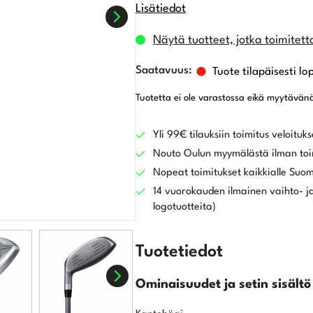
Lisätiedot
Näytä tuotteet, jotka toimitett
Tuote tilapäisesti lo
Tuotetta ei ole varastossa eikä myytävän
Yli 99€ tilauksiin toimitus veloituks
Nouto Oulun myymälästä ilman toi
Nopeat toimitukset kaikkialle Suo
14 vuorokauden ilmainen vaihto- ja
logotuotteita)
Tuotetiedot
Ominaisuudet ja setin sisältö