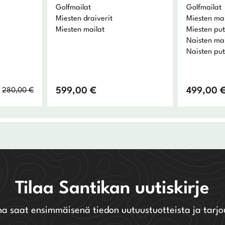
Golfmailat
Golfmailat
Miesten draiverit
Miesten mai
Miesten mailat
Miesten put
Naisten mai
Naisten put
Alkuperäinen
Nykyinen
599,00
€
499,00
280,00
€
hinta
hinta
oli:
on:
280,00 €.
196,00 €.
Tilaa Santikan uutiskirje
na saat ensimmäisenä tiedon uutuustuotteista ja tarjo