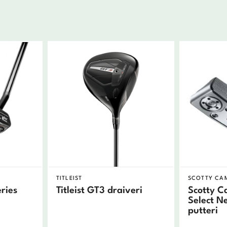
TITLEIST
SCOTTY CA
ries
Titleist GT3 draiveri
Scotty 
Select N
putteri