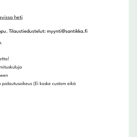
avissa heti
ppu. Tilaustiedustelut: myynti@santikka.fi
ä.
etta!
mituskuluja
meen
 palautusoikeus (Ei koske custom eikä