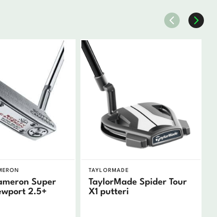
MERON
TAYLORMADE
Cameron Super
TaylorMade Spider Tour
ewport 2.5+
X1 putteri