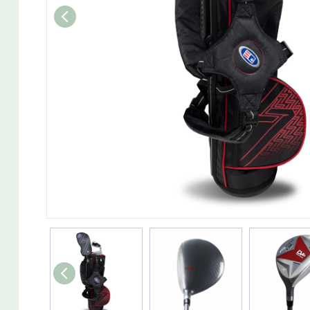
Wedget
Naisten täyssetit
Miesten putterit
Naisten aloittelijan setit
Miesten täyssetit
Miesten aloittelijan setit