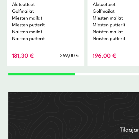
Aletuotteet
Aletuotteet
Golfmailat
Golfmailat
Miesten mailat
Miesten mailat
Miesten putterit
Miesten putterit
Naisten mailat
Naisten mailat
Naisten putterit
Naisten putterit
Alkuperäinen
Nykyinen
181,30
€
196,00
€
259,00
€
hinta
hinta
oli:
on:
259,00 €.
181,30 €.
Tilaaja