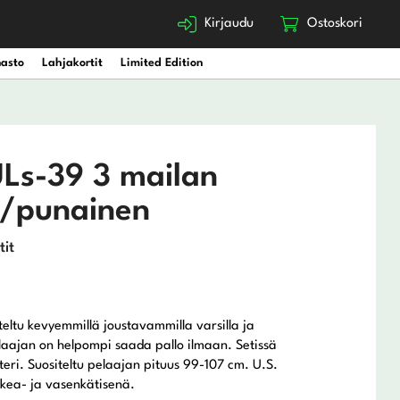
Kirjaudu
Ostoskori
nasto
Lahjakortit
Limited Edition
ULs-39 3 mailan
a/punainen
tit
teltu kevyemmillä joustavammilla varsilla ja
elaajan on helpompi saada pallo ilmaan. Setissä
teri. Suositeltu pelaajan pituus 99-107 cm. U.S.
oikea- ja vasenkätisenä.