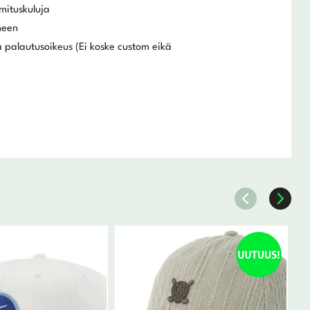
mituskuluja
meen
 palautusoikeus (Ei koske custom eikä