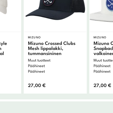
MIZUNO
MIZUNO
tyle
Mizuno Crossed Clubs
Mizuno C
n
Mesh lippalakki,
Snapback
al
tummansininen
valkoine
Muut tuotteet
Muut tuotte
Päähineet
Päähineet
Päähineet
Päähineet
27,00
€
27,00
€