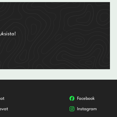
uksista!
at
Facebook
avat
Instagram