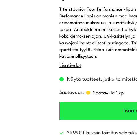
Titleist Junior Tour Performance -lippi
Perfomance lippis on monien maailman 
erinomainen mukavuus ja suorituskyky.
takaa. Antibakteerinen, kosteutta hyl
koko kierroksen ajan. UV-käsittelyn ja
kasvojasi ihanteellisesti auringolta. Ta
sporttista tyyliä. Pelaa kuin ammattilai
käytännöllisyyteen.
Lisätiedot
Näytä tuotteet, jotka toimitett
Saatavilla 1 kpl
Lisää 
Yli 99€ tilauksiin toimitus veloituks