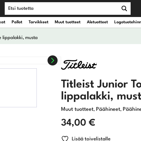
kat
Pallot
Tarvikkeet
Muut tuotteet
Aletuotteet
Logotuotehin
e lippalakki, musta
teet
vät kantobägit
Draiverit
eet
vät kärrybägit
Väyläpuut
Titleist Junior 
Hybridit
lippalakki, mus
Rautamailat
Muut tuotteet
Päähineet
Päähin
,
,
Wedget
34,00
€
Putterit
Lisää toivelistalle