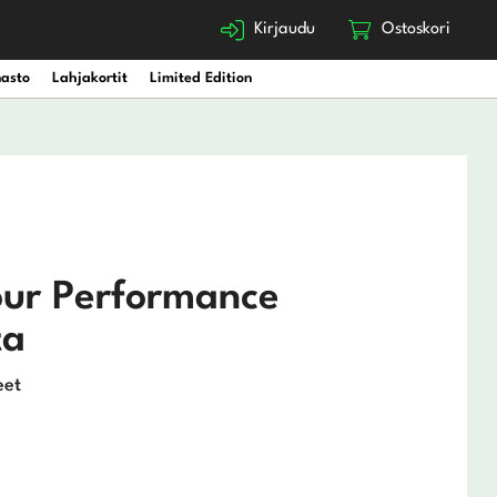
Kirjaudu
Ostoskori
nasto
Lahjakortit
Limited Edition
Tour Performance
ta
eet