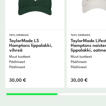
TAYLORMADE
TAYLORMADE
TaylorMade LS
TaylorMade Lifes
Hamptons lippalakki,
Hamptons naiste
vihreä
lippalakki, oatme
Muut tuotteet
Muut tuotteet
Päähineet
Päähineet
Päähineet
Päähineet
30,00
€
30,00
€