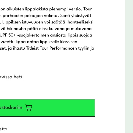
s on aikuisten lippalakista pienempi versio. Tour
parhaiden pelaajien valinta. Siinä yhdistyvät
 Lippiksen istuvuuden voi säätää ihanteelliseksi
kivä hikinauha pitää olosi kuivana ja mukavana
 UPF 50+ -suojakertoimen ansiosta lippis suojaa
ivutettu lippa antaa lippikselle klassisen
set, ja ihastu Titleist Tour Performancen tyyliin ja
avissa heti
ostoskoriin
etta!