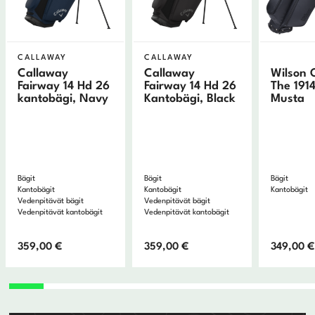
CALLAWAY
CALLAWAY
Callaway
Callaway
Wilson 
Fairway 14 Hd 26
Fairway 14 Hd 26
The 1914
kantobägi, Navy
Kantobägi, Black
Musta
Bägit
Bägit
Bägit
Kantobägit
Kantobägit
Kantobägit
Vedenpitävät bägit
Vedenpitävät bägit
Vedenpitävät kantobägit
Vedenpitävät kantobägit
359,00
€
359,00
€
349,00
€