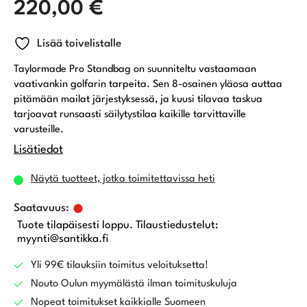
220,00
€
Lisää toivelistalle
Taylormade Pro Standbag on suunniteltu vastaamaan
vaativankin golfarin tarpeita. Sen 8-osainen yläosa auttaa
pitämään mailat järjestyksessä, ja kuusi tilavaa taskua
tarjoavat runsaasti säilytystilaa kaikille tarvittaville
varusteille.
Lisätiedot
Näytä tuotteet, jotka toimitettavissa heti
Tuote tilapäisesti loppu. Tilaustiedustelut:
myynti@santikka.fi
Yli 99€ tilauksiin toimitus veloituksetta!
Nouto Oulun myymälästä ilman toimituskuluja
Nopeat toimitukset kaikkialle Suomeen