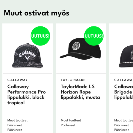
Muut ostivat myös
CALLAWAY
TAYLORMADE
CALLAWA
Callaway
TaylorMade LS
Callawa
Performance Pro
Horizon Rope
Brigade
lippalakki, black
lippalakki, musta
lippalak
tropical
Muut tuotteet
Muut tuotteet
Muut tuotte
Päähineet
Päähineet
Päähineet
Päähineet
Päähineet