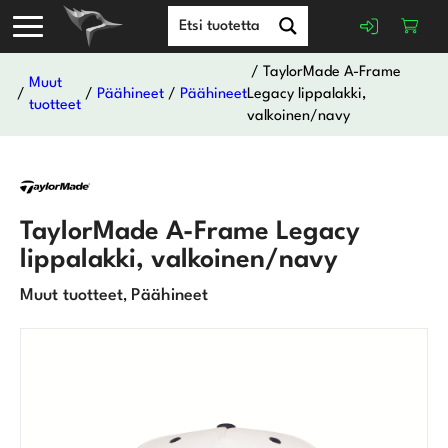
/ TaylorMade A-Frame
Muut
/
/
Päähineet
/
Päähineet
Legacy lippalakki,
tuotteet
valkoinen/navy
TaylorMade A-Frame Legacy
lippalakki, valkoinen/navy
Muut tuotteet
Päähineet
,