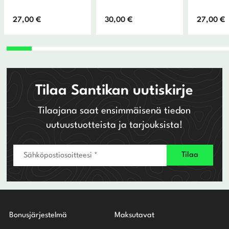
27,00
€
30,00
€
27,00
€
Tilaa Santikan uutiskirje
Tilaajana saat ensimmäisenä tiedon
uutuustuotteista ja tarjouksista!
Bonusjärjestelmä
Maksutavat