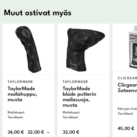
Muut ostivat myös
CLICGEA
TAYLORMADE
TAYLORMADE
Clicgea
TaylorMade
TaylorMade
Sateenv
mailahuppu,
blade putterin
musta
mailasuoja,
musta
Kärryjen lis
Mailahuput
Mailahuput
Tarvikkeet
Tarvikkeet
Tarvikkeet
45,00
€
Hintaluokka:
34,00
€
32,00
€
–
32,00
€