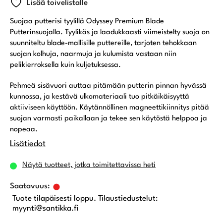
Lisää toivelistalle
Suojaa putterisi tyylillä
Odyssey
Premium Blade
Putterinsuojalla. Tyylikäs ja laadukkaasti viimeistelty suoja on
suunniteltu blade-mallisille puttereille, tarjoten tehokkaan
suojan kolhuja, naarmuja ja kulumista vastaan niin
pelikierroksella kuin kuljetuksessa.
Pehmeä sisävuori auttaa pitämään putterin pinnan hyvässä
kunnossa, ja kestävä ulkomateriaali tuo pitkäikäisyyttä
aktiiviseen käyttöön. Käytännöllinen magneettikiinnitys pitää
suojan varmasti paikallaan ja tekee sen käytöstä helppoa ja
nopeaa.
Lisätiedot
Näytä tuotteet, jotka toimitettavissa heti
Tuote tilapäisesti loppu. Tilaustiedustelut:
myynti@santikka.fi