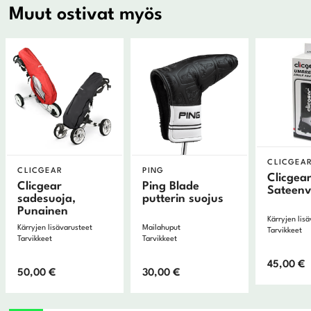
Muut ostivat myös
CLICGEA
CLICGEAR
PING
Clicgea
Clicgear
Ping Blade
Sateenv
sadesuoja,
putterin suojus
Punainen
Kärryjen lis
Kärryjen lisävarusteet
Mailahuput
Tarvikkeet
Tarvikkeet
Tarvikkeet
45,00
€
50,00
€
30,00
€