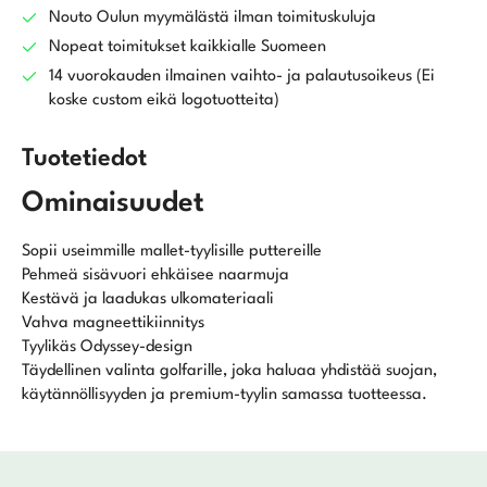
Nouto Oulun myymälästä ilman toimituskuluja
Nopeat toimitukset kaikkialle Suomeen
14 vuorokauden ilmainen vaihto- ja palautusoikeus (Ei
koske custom eikä logotuotteita)
Tuotetiedot
Ominaisuudet
Sopii useimmille mallet-tyylisille puttereille
Pehmeä sisävuori ehkäisee naarmuja
Kestävä ja laadukas ulkomateriaali
Vahva magneettikiinnitys
Tyylikäs Odyssey-design
Täydellinen valinta golfarille, joka haluaa yhdistää suojan,
käytännöllisyyden ja premium-tyylin samassa tuotteessa.