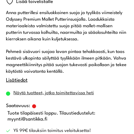
Lisää toivelistalle
Anna putterillesi ensiluokkainen suoja ja tyylikäs viimeistely
Odyssey
Premium Mallet Putterinsuojalla. Laadukkaista
materiaaleista valmistettu suoja pitää mallet-mallisen
putterin turvassa kolhuilta, naarmuilta ja sääolosuhteilta niin
kierroksen aikana kuin kuljetuksessa.
Pehmeä sisävuori suojaa lavan pintaa tehokkaasti, kun taas
kestävä ulkopinta säilyttää tyylikkään ilmeen pitkään. Vahva
magneettikiinnitys pitää suojan tukevasti paikallaan ja tekee
käytöstä vaivatonta kentällä.
Lisätiedot
Näytä tuotteet, jotka toimitettavissa heti
Tuote tilapäisesti loppu. Tilaustiedustelut:
myynti@santikka.fi
Yli 99€ tilauksiin toimitus veloituksetta!