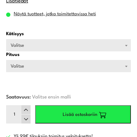
Lisätiedot
Näytä tuotteet, jotka toimitettavissa heti
Kätisyys
Valitse
Pituus
Valitse
Saatavuus:
Valitse ensin malli
Odyssey
Lisää ostoskoriin
Ai-
Dual
Double
Wide
Yli 99€ tilauksiin toimitus veloituksetta!