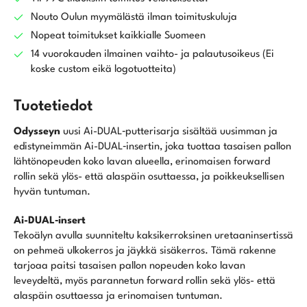
1/2
Nouto Oulun myymälästä ilman toimituskuluja
Ball
Nopeat toimitukset kaikkialle Suomeen
putteri
14 vuorokauden ilmainen vaihto- ja palautusoikeus (Ei
määrä
koske custom eikä logotuotteita)
Tuotetiedot
Odysseyn
uusi Ai-DUAL‑putterisarja sisältää uusimman ja
edistyneimmän Ai-DUAL‑insertin, joka tuottaa tasaisen pallon
lähtönopeuden koko lavan alueella, erinomaisen forward
rollin sekä ylös- että alaspäin osuttaessa, ja poikkeuksellisen
hyvän tuntuman.
Ai-DUAL‑insert
Tekoälyn avulla suunniteltu kaksikerroksinen uretaaninsertissä
on pehmeä ulkokerros ja jäykkä sisäkerros. Tämä rakenne
tarjoaa paitsi tasaisen pallon nopeuden koko lavan
leveydeltä, myös parannetun forward rollin sekä ylös- että
alaspäin osuttaessa ja erinomaisen tuntuman.