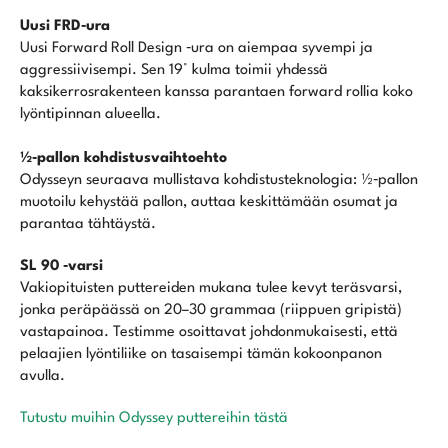
Uusi FRD‑ura
Uusi Forward Roll Design ‑ura on aiempaa syvempi ja
aggressiivisempi. Sen 19° kulma toimii yhdessä
kaksikerrosrakenteen kanssa parantaen forward rollia koko
lyöntipinnan alueella.
½‑pallon kohdistusvaihtoehto
Odysseyn seuraava mullistava kohdistusteknologia: ½‑pallon
muotoilu kehystää pallon, auttaa keskittämään osumat ja
parantaa tähtäystä.
SL 90 ‑varsi
Vakiopituisten puttereiden mukana tulee kevyt teräsvarsi,
jonka peräpäässä on 20–30 grammaa (riippuen gripistä)
vastapainoa. Testimme osoittavat johdonmukaisesti, että
pelaajien lyöntiliike on tasaisempi tämän kokoonpanon
avulla.
Tutustu muihin Odyssey puttereihin tästä