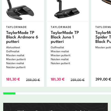
TAYLORMADE
TAYLORMADE
TAYLORM
TaylorMade TP
TaylorMade TP
Taylor
Black Ardmore 6
Black Juno 1
Spider 
putteri
putteri
Black Pu
Aletuotteet
Golfmailat
Miesten putt
Golfmailat
Miesten mailat
Miesten mailat
Miesten putterit
Miesten putterit
Naisten mailat
Naisten mailat
Naisten putterit
Naisten putterit
Alkuperäinen
Nykyinen
Alkuperäinen
Nykyinen
181,30
€
181,30
€
399,00
259,00
€
259,00
€
hinta
hinta
hinta
hinta
oli:
on:
oli:
on:
259,00 €.
181,30 €.
259,00 €.
181,30 €.