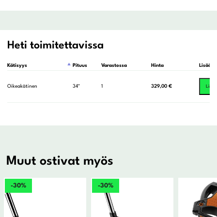
Heti toimitettavissa
Kätisyys
Pituus
Varastossa
Hinta
Lisää o
Oikeakätinen
34"
1
329,00
€
Lisää
Muut ostivat myös
-30%
-30%