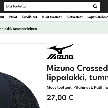
kat
Pallot
Tarvikkeet
Muut tuotteet
Aletuotteet
Logotuotehin
palakki, tummansininen
teet
vät kantobägit
Draiverit
eet
vät kärrybägit
Väyläpuut
Mizuno Crossed
Hybridit
lippalakki, tu
Rautamailat
Muut tuotteet
Päähineet
Päähin
,
,
Wedget
27,00
€
Putterit