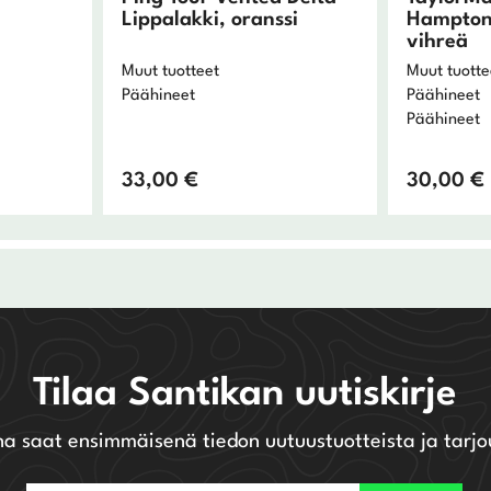
Lippalakki, oranssi
Hamptons
vihreä
Muut tuotteet
Muut tuotte
Päähineet
Päähineet
Päähineet
33,00
€
30,00
€
Tilaa Santikan uutiskirje
na saat ensimmäisenä tiedon uutuustuotteista ja tarjo