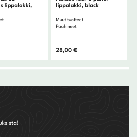
 lippalakki,
lippalakki, black
et
Muut tuotteet
Päähineet
28,00
€
uksista!