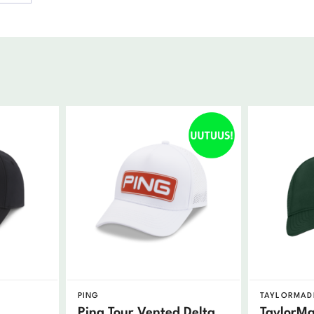
PING
TAYLORMAD
Ping Tour Vented Delta
TaylorM