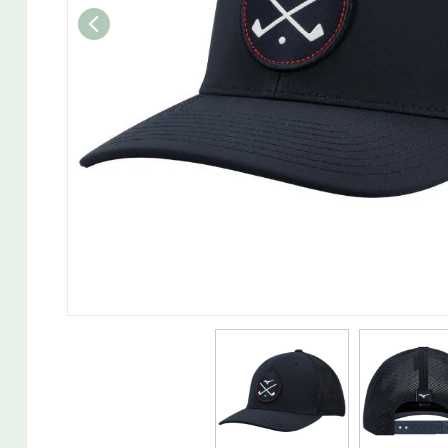
Wedget
Naisten täyssetit
Miesten putterit
Naisten aloittelijan setit
Miesten täyssetit
Miesten aloittelijan setit