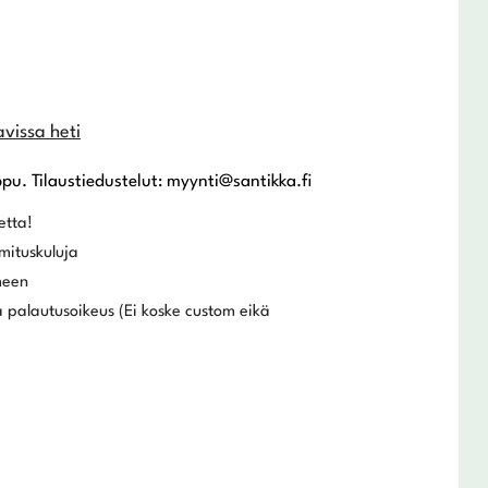
avissa heti
ppu. Tilaustiedustelut: myynti@santikka.fi
etta!
mituskuluja
meen
 palautusoikeus (Ei koske custom eikä