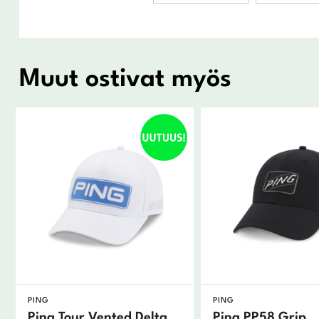
Muut ostivat myös
PING
PING
Ping Tour Vented Delta
Ping PP58 Grip