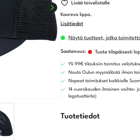
Lisää toivelistalle
Kaareva lippa.
Lisätiedot
Näytä tuotteet, jotka toimitett
Tuote tilapäisesti lo
Yli 99€ tilauksiin toimitus veloituks
Nouto Oulun myymälästä ilman toi
Nopeat toimitukset kaikkialle Suo
14 vuorokauden ilmainen vaihto- ja
logotuotteita)
Tuotetiedot