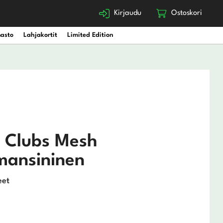
Kirjaudu
Ostoskori
nasto
Lahjakortit
Limited Edition
 Clubs Mesh
mmansininen
eet