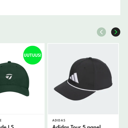
E
ADIDAS
ade LS
Adidas Tour 5 panel