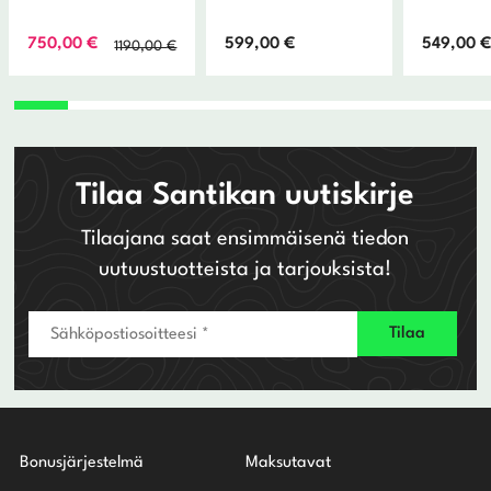
Alkuperäinen
Nykyinen
750,00
€
599,00
€
549,00
1190,00
€
hinta
hinta
oli:
on:
1190,00 €.
750,00 €.
Tilaa Santikan uutiskirje
Tilaajana saat ensimmäisenä tiedon
uutuustuotteista ja tarjouksista!
Bonusjärjestelmä
Maksutavat