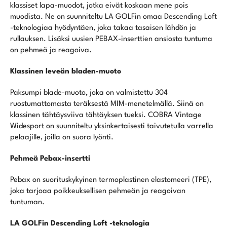
klassiset lapa-muodot, jotka eivät koskaan mene pois
muodista. Ne on suunniteltu LA GOLFin omaa Descending Loft
-teknologiaa hyödyntäen, joka takaa tasaisen lähdön ja
rullauksen. Lisäksi uusien PEBAX-inserttien ansiosta tuntuma
on pehmeä ja reagoiva.
Klassinen leveän bladen-muoto
Paksumpi blade-muoto, joka on valmistettu 304
ruostumattomasta teräksestä MIM-menetelmällä. Siinä on
klassinen tähtäysviiva tähtäyksen tueksi. COBRA Vintage
Widesport on suunniteltu yksinkertaisesti taivutetulla varrella
pelaajille, joilla on suora lyönti.
Pehmeä Pebax-insertti
Pebax on suorituskykyinen termoplastinen elastomeeri (TPE),
joka tarjoaa poikkeuksellisen pehmeän ja reagoivan
tuntuman.
LA GOLFin Descending Loft -teknologia