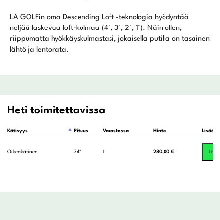
LA GOLFin oma Descending Loft -teknologia hyödyntää
neljää laskevaa loft-kulmaa (4°, 3°, 2°, 1°). Näin ollen,
riippumatta hyökkäyskulmastasi, jokaisella putilla on tasainen
lähtö ja lentorata.
Heti toimitettavissa
Kätisyys
Pituus
Varastossa
Hinta
Lisää o
Oikeakätinen
34"
1
280,00
€
Lisää