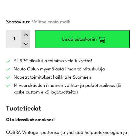
Saatavuus:
Valitse ensin malli
Cobra
Lisää ostoskoriin
Vintage
Widesport
Putteri
määrä
Yli 99€ tilauksiin toimitus veloituksetta!
Nouto Oulun myymälästä ilman toimituskuluja
Nopeat toimitukset kaikkialle Suomeen
14 vuorokauden ilmainen vaihto- ja palautusoikeus (Ei
koske custom eikä logotuotteita)
Tuotetiedot
Ota klassikot omaksesi
COBRA Vintage -putterisarja yhdistää huipputeknologian ja