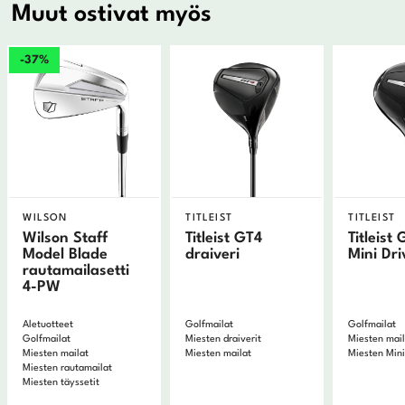
Muut ostivat myös
-37%
WILSON
TITLEIST
TITLEIST
Wilson Staff
Titleist GT4
Titleist
Model Blade
draiveri
Mini Dri
rautamailasetti
4-PW
Aletuotteet
Golfmailat
Golfmailat
Golfmailat
Miesten draiverit
Miesten mai
Miesten mailat
Miesten mailat
Miesten Mini
Miesten rautamailat
Miesten täyssetit