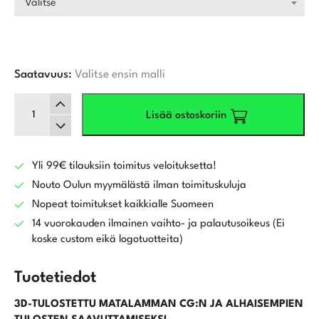
Valitse
Saatavuus:
Valitse ensin malli
Cobra
Lisää ostoskoriin
King
Max
2026
Rautamailat
Yli 99€ tilauksiin toimitus veloituksetta!
5-
Nouto Oulun myymälästä ilman toimituskuluja
PW
Nopeat toimitukset kaikkialle Suomeen
määrä
14 vuorokauden ilmainen vaihto- ja palautusoikeus (Ei
koske custom eikä logotuotteita)
Tuotetiedot
3D-TULOSTETTU MATALAMMAN CG:N JA ALHAISEMPIEN