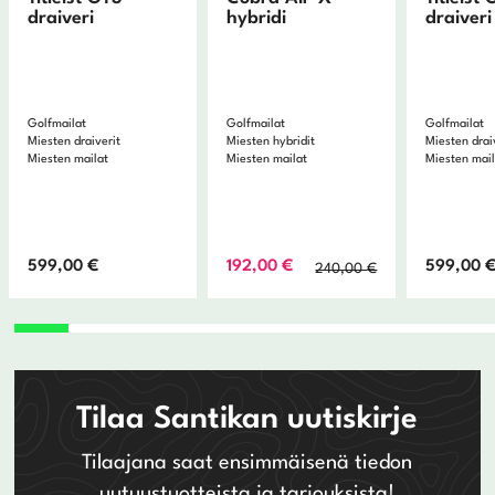
draiveri
hybridi
draiveri
Golfmailat
Golfmailat
Golfmailat
Miesten draiverit
Miesten hybridit
Miesten drai
Miesten mailat
Miesten mailat
Miesten mai
Alkuperäinen
Nykyinen
599,00
€
192,00
€
599,00
240,00
€
hinta
hinta
oli:
on:
240,00 €.
192,00 €.
Tilaa Santikan uutiskirje
Tilaajana saat ensimmäisenä tiedon
uutuustuotteista ja tarjouksista!