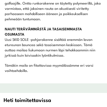
golfaajille. Ontto runkorakenne on täytetty polymeerillä, joka
varmistaa, että jokainen rauta on akustisesti viritetty
parhaaseen mahdolliseen ääneen ja poikkeuksellisen
pehmeään tuntumaan.
NAUTI TERÄVÄMMÄSTÄ JA TASAISEMMASTA
OSUMASTA
Uusi SKID SOLE -pohjarakenne sisältää enemmän lavan
etureunan bouncea sekä tasaisemman keskiosan. Tämä
auttaa mailaa liukumaan nurmen läpi tehokkaammin niin
jyrkissä kuin loivissakin lyöntikulmissa.
Tämäkin maila on fitattavissa myymälässämme eri varsi
vaihtoehdoilla.
Heti toimitettavissa