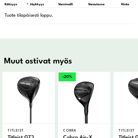
Kätisyys
Jäykkyys
Varsimalli
Varastossa
Hinta
Muut ostivat myös
-20%
TITLEIST
COBRA
TITLEIST
Titleist GT3
Cobra Air-X
Titleist