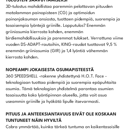
TULOSTEN SAAVUTTAMISEKSI
3D-tulostus mahdollistaa paremmin pelattavan pituuden
matalamman painopisteen (CG) ja optimoidun
painonjakauman ansiosta, tuottaen pidempiä, suorempia ja
tasaisempia lyöntejä griinille. Lopputulos? Enemmän
griiniosumia kierrosta kohden, enemmän
birdiemahdollisuuksia ja paremmat tulokset. Verrattuna viime
vuoden DS-ADAPT-rautoihin, KING-raudat tuottavat 9,5 %
enemmän griiniosumia (GIR) ja 1,4 lyöntiä vähemmän
kierrosta kohden.
NOPEAMPI JOKAISESTA OSUMAPISTEESTÄ
360 SPEEDSHELL -rakenne yhdistettynä H.O.T. Face -
teknologiaan tuottaa pidempiä ja suorempia epäpuhtaita
osumia. Tämä teknologian yhdistelmä parantaa osumien
tasaisuutta koko lyöntipinnan alueella, jotta voit osua
useammin griinille ja hyökätä lipulle itsevarmasti.
PITUUS JA ANTEEKSIANTAVUUS EIVÄT OLE KOSKAAN
TUNTUNEET NÄIN HYVILTÄ
Cobra ymmärtää, kuinka tärkeä tuntuma on kaikentasoisille