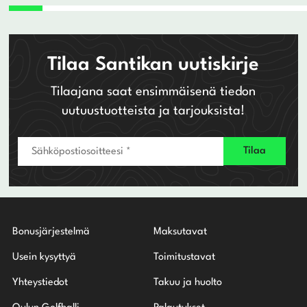
280,00 €.
196,00 €.
Tilaa Santikan uutiskirje
Tilaajana saat ensimmäisenä tiedon
uutuustuotteista ja tarjouksista!
Bonusjärjestelmä
Maksutavat
Usein kysyttyä
Toimitustavat
Yhteystiedot
Takuu ja huolto