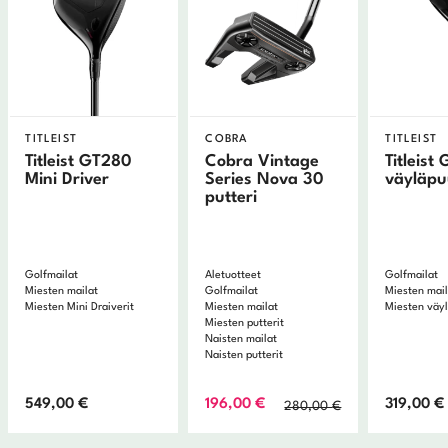
TITLEIST
COBRA
TITLEIST
Titleist GT280
Cobra Vintage
Titleist
Mini Driver
Series Nova 30
väyläp
putteri
Golfmailat
Aletuotteet
Golfmailat
Miesten mailat
Golfmailat
Miesten mai
Miesten Mini Draiverit
Miesten mailat
Miesten väy
Miesten putterit
Naisten mailat
Naisten putterit
Alkuperäinen
Nykyinen
549,00
€
196,00
€
319,00
€
280,00
€
hinta
hinta
oli:
on: