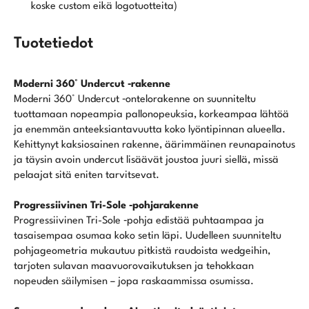
koske custom eikä logotuotteita)
Tuotetiedot
Moderni 360° Undercut ‑rakenne
Moderni 360° Undercut ‑ontelorakenne on suunniteltu
tuottamaan nopeampia pallonopeuksia, korkeampaa lähtöä
ja enemmän anteeksiantavuutta koko lyöntipinnan alueella.
Kehittynyt kaksiosainen rakenne, äärimmäinen reunapainotus
ja täysin avoin undercut lisäävät joustoa juuri siellä, missä
pelaajat sitä eniten tarvitsevat.
Progressiivinen Tri-Sole ‑pohjarakenne
Progressiivinen Tri-Sole ‑pohja edistää puhtaampaa ja
tasaisempaa osumaa koko setin läpi. Uudelleen suunniteltu
pohjageometria mukautuu pitkistä raudoista wedgeihin,
tarjoten sulavan maavuorovaikutuksen ja tehokkaan
nopeuden säilymisen – jopa raskaammissa osumissa.