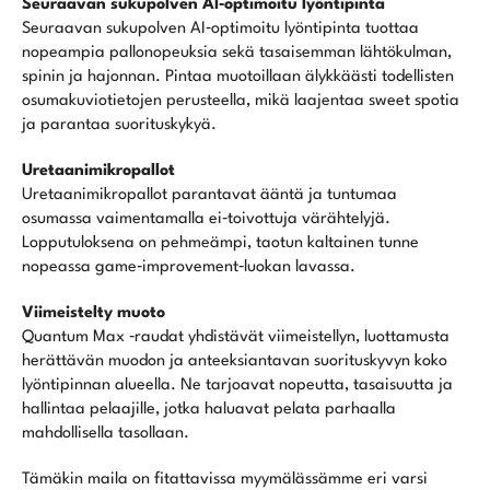
Seuraavan sukupolven AI‑optimoitu lyöntipinta
Seuraavan sukupolven AI‑optimoitu lyöntipinta tuottaa
nopeampia pallonopeuksia sekä tasaisemman lähtökulman,
spinin ja hajonnan. Pintaa muotoillaan älykkäästi todellisten
osumakuviotietojen perusteella, mikä laajentaa sweet spotia
ja parantaa suorituskykyä.
Uretaanimikropallot
Uretaanimikropallot parantavat ääntä ja tuntumaa
osumassa vaimentamalla ei‑toivottuja värähtelyjä.
Lopputuloksena on pehmeämpi, taotun kaltainen tunne
nopeassa game‑improvement‑luokan lavassa.
Viimeistelty muoto
Quantum Max ‑raudat yhdistävät viimeistellyn, luottamusta
herättävän muodon ja anteeksiantavan suorituskyvyn koko
lyöntipinnan alueella. Ne tarjoavat nopeutta, tasaisuutta ja
hallintaa pelaajille, jotka haluavat pelata parhaalla
mahdollisella tasollaan.
Tämäkin maila on fitattavissa myymälässämme eri varsi