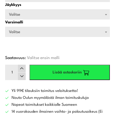
Jäykkyys
Valitse
Varsimalli
Valitse
Saatavuus:
Valitse ensin malli
Callaway
Lisää ostoskoriin
Quantum
Max
Rautamailat
5-
Yli 99€ tilauksiin toimitus veloituksetta!
Pw,
Nouto Oulun myymälästä ilman toimituskuluja
Grafiittivarsilla
Nopeat toimitukset kaikkialle Suomeen
määrä
14 vuorokauden ilmainen vaihto- ja palautusoikeus (Ei