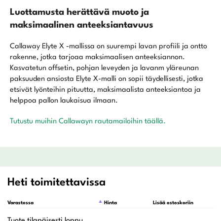
Luottamusta herättävä muoto ja
maksimaalinen anteeksiantavuus
Callaway Elyte X -mallissa on suurempi lavan profiili ja ontto
rakenne, jotka tarjoaa maksimaalisen anteeksiannon.
Kasvatetun offsetin, pohjan leveyden ja lavanm yläreunan
paksuuden ansiosta Elyte X-malli on sopii täydellisesti, jotka
etsivät lyönteihin pituutta, maksimaalista anteeksiantoa ja
helppoa pallon laukaisua ilmaan.
Tutustu muihin Callawayn rautamailoihin täällä.
Heti toimitettavissa
Varastossa
Hinta
Lisää ostoskoriin