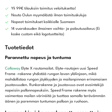
Yli 99€ tilauksiin toimitus veloituksetta!
Nouto Oulun myymälästä ilman toimituskuluja
Nopeat toimitukset kaikkialle Suomeen
14 vuorokauden ilmainen vaihto- ja palautusoikeus (Ei
koske custom eikä logotuotteita)
Tuotetiedot
Parannettu nopeus ja tuntuma
Callaway
Elyte X rautamailat. Elyte-rautojen uusi Speed
Frame -rakenne yhdistää rungon lavan ylälinjaan, mikä
mahdollistaa rungon jäykkyyden ja mailanpinnan erinomaisen
joustavuuden. Runkorakenne ja joustavuus ovat avaintekijä
nopeisiin pallonnopeuksiin. Speed Frame rakenne myös
vaimentaa mailan värinöitä ja tuottaa samalla terävämmän
äänen ja paremman tuntuman palloon ja ruohoon.