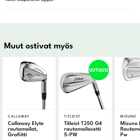
Muut ostivat myös
CALLAWAY
TITLEIST
MIZUNO
Callaway Elyte
Titleist T350 G4
Mizuno 
rautamailat,
rautamailasetti
Rautama
Grafiitti
5-PW
Pw