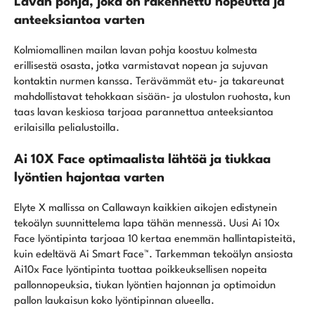
Lavan pohja, joka on rakennettu nopeutta ja
anteeksiantoa varten
Kolmiomallinen mailan lavan pohja koostuu kolmesta
erillisestä osasta, jotka varmistavat nopean ja sujuvan
kontaktin nurmen kanssa. Terävämmät etu- ja takareunat
mahdollistavat tehokkaan sisään- ja ulostulon ruohosta, kun
taas lavan keskiosa tarjoaa parannettua anteeksiantoa
erilaisilla pelialustoilla.
Ai 10X Face optimaalista lähtöä ja tiukkaa
lyöntien hajontaa varten
Elyte X mallissa on Callawayn kaikkien aikojen edistynein
tekoälyn suunnittelema lapa tähän mennessä. Uusi Ai 10x
Face lyöntipinta tarjoaa 10 kertaa enemmän hallintapisteitä,
kuin edeltävä Ai Smart Face™. Tarkemman tekoälyn ansiosta
Ai10x Face lyöntipinta tuottaa poikkeuksellisen nopeita
pallonnopeuksia, tiukan lyöntien hajonnan ja optimoidun
pallon laukaisun koko lyöntipinnan alueella.