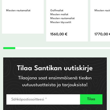
Miesten rautamailat
Golfmailat
Miesten raut
Miesten mailat
Miesten rautamailat
Miesten täyssetit
1560,00
€
1770,00
Tilaa Santikan uutiskirje
Tilaajana saat ensimmäisenä tiedon
uutuustuotteista ja tarjouksista!