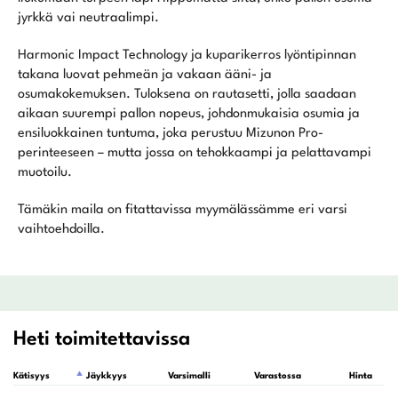
jyrkkä vai neutraalimpi.
Harmonic Impact Technology ja kuparikerros lyöntipinnan
takana luovat pehmeän ja vakaan ääni- ja
osumakokemuksen. Tuloksena on rautasetti, jolla saadaan
aikaan suurempi pallon nopeus, johdonmukaisia osumia ja
ensiluokkainen tuntuma, joka perustuu Mizunon Pro-
perinteeseen – mutta jossa on tehokkaampi ja pelattavampi
muotoilu.
Tämäkin maila on fitattavissa myymälässämme eri varsi
vaihtoehdoilla.
Heti toimitettavissa
Kätisyys
Jäykkyys
Varsimalli
Varastossa
Hinta