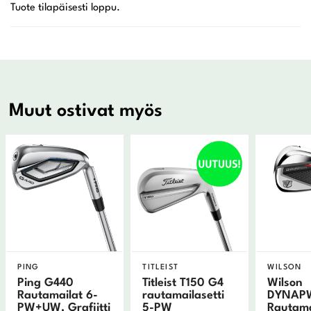
Muut ostivat myös
PING
TITLEIST
WILSON
Ping G440
Titleist T150 G4
Wilson
Rautamailat 6-
rautamailasetti
DYNAP
PW+UW, Grafiitti
5-PW
Rautama