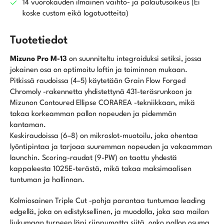
14 vuorokauden ilmainen vaihto- ja palautusoikeus (Ei
koske custom eikä logotuotteita)
Tuotetiedot
Mizuno Pro M-13
on suunniteltu integroiduksi setiksi, jossa
jokainen osa on optimoitu loftin ja toiminnon mukaan.
Pitkissä raudoissa (4–5) käytetään Grain Flow Forged
Chromoly -rakennetta yhdistettynä 431-teräsrunkoon ja
Mizunon Contoured Ellipse CORAREA -tekniikkaan, mikä
takaa korkeamman pallon nopeuden ja pidemmän
kantaman.
Keskiraudoissa (6–8) on mikroslot-muotoilu, joka ohentaa
lyöntipintaa ja tarjoaa suuremman nopeuden ja vakaamman
launchin. Scoring-raudat (9-PW) on taottu yhdestä
kappaleesta 1025E-terästä, mikä takaa maksimaalisen
tuntuman ja hallinnan.
Kolmiosainen Triple Cut -pohja parantaa tuntumaa leading
edgellä, joka on edistyksellinen, ja muodolla, joka saa mailan
liukumaan turpeen läpi riippumatta siitä, onko pallon osuma