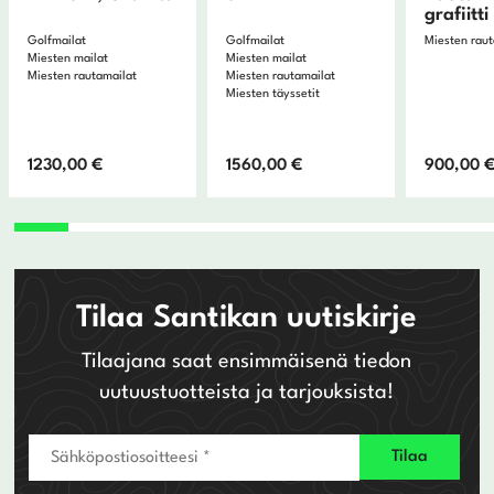
grafiitt
Golfmailat
Golfmailat
Miesten raut
Miesten mailat
Miesten mailat
Miesten rautamailat
Miesten rautamailat
Miesten täyssetit
1230,00
€
1560,00
€
900,00
Tilaa Santikan uutiskirje
Tilaajana saat ensimmäisenä tiedon
uutuustuotteista ja tarjouksista!