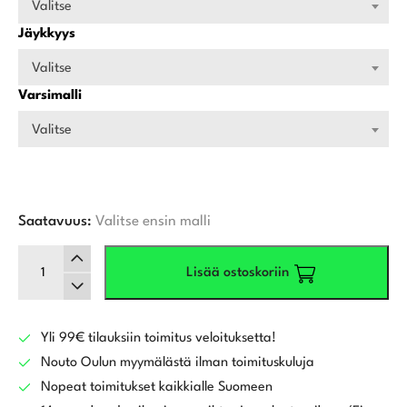
Valitse
Jäykkyys
Valitse
Varsimalli
Valitse
Saatavuus:
Valitse ensin malli
Mizuno
Lisää ostoskoriin
Pro
M-
13
Rautamailat
Yli 99€ tilauksiin toimitus veloituksetta!
5-
Nouto Oulun myymälästä ilman toimituskuluja
Pw
Nopeat toimitukset kaikkialle Suomeen
määrä