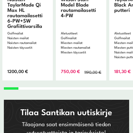
TaylorMade Qi
Model Blade
Black A
Max HL
rautamailasetti
putteri
rautamailasetti
4-PW
6-PW+SW
Grafiittivarsilla
Golfmailat
Aletuotteet
Aletuotteet
Naisten mailat
Golfmailat
Golfmailat
Naisten rautamailat
Miesten mailat
Miesten mai
Naisten täyssetit
Miesten rautamailat
Miesten putt
Miesten täyssetit
Naisten mail
Naisten putt
Alkuperäinen
Nykyinen
1200,00
€
750,00
€
181,30
€
1190,00
€
hinta
hinta
oli:
on:
1190,00 €.
750,00 €.
Tilaa Santikan uutiskirje
Tilaajana saat ensimmäisenä tiedon