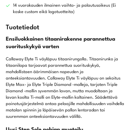
14 vuorokauden ilmainen vaihto- ja palautusoikeus (Ei
koske custom eikä logotuotteita)
Tuotetiedot
Ensiluokkainen titaanirakenne parannettua
suorituskykyä varten
Callaway Elyte Ti väyläpuu titaanirungolla. Titaanirunko ja
titaanilapa tarjoavat parannettua suorituskykyä,
mahdollistaen äärimmäisen nopeuden ja
anteeksiantavuuden. Callaway Elyte Ti väyläpuu on sekoitus
Elyte Max- ja Elyte Triple Diamond -malleja, tarjoten Triple
Diamond -mallin syvemmän lavan, mutta muodoltaan ja
lavan koolta Ti-malli on Elyte-mallin kaltainen. Säädettävä
painotusjärjestelmä antaa pelaajille mahdollisuuden vaihdella
matalan spinnin ja läpäisevän pallon lentoradan tai
suuremman anteeksiantavuuden välillä.
Uusi Step Sole pohjan muotoilu