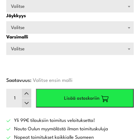
Valitse
Jäykkyys
Valitse
Varsimalli
Valitse
Saatavuus:
Valitse ensin malli
Callaway
Lisää ostoskoriin
Elyte
Ti
väyläpuu
määrä
Yli 99€ tilauksiin toimitus veloituksetta!
Nouto Oulun myymälästä ilman toimituskuluja
Nopeat toimitukset kaikkialle Suomeen