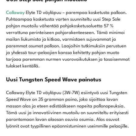
Callaway
Elyte TD väyläpuu – parempaa kosketusta palloon.
Puhtaampaa kosketusta varten suunniteltu uusi Step Sole
pohjan muotoilu vähentää pohjakosketusaluetta 57 %
verrattuna perinteiseen pohjarakenteeseen. Tämä minimoi
mailan liukumista ja kitkaa, varmistaen sujuvammat ja
paremmat osumat palloon. Laajoihin tutkimuksiin perustuen
ja yhdessä tour-pelaajien kanssa kehitetty pohjan muoto
tarjoaa paremman nurmen vuorovaikutuksen ja tasaisemmat
tulokset kentällä.
Uusi Tungsten Speed Wave painotus
Callaway Elyte TD väyläpuu (3W-7W) esiintyvä uusi Tungsten
Speed Wave on 35 gramman paino, joka sijoittaa lavan
massan alas ja eteen edistääkseen nopeita pallonopeuksia.
Tämä uusi ja innovatiivinen muotoilu on suunniteltu erityisesti
parantamaan lavan alaosan osuvia osumia. Alas osuvat
lyönnit ovat tyypillinen epäonnistuminen useimmille pelaajille.