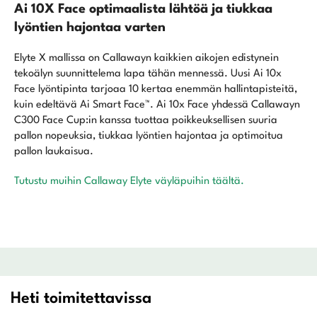
Ai 10X Face optimaalista lähtöä ja tiukkaa
lyöntien hajontaa varten
Elyte X mallissa on Callawayn kaikkien aikojen edistynein
tekoälyn suunnittelema lapa tähän mennessä. Uusi Ai 10x
Face lyöntipinta tarjoaa 10 kertaa enemmän hallintapisteitä,
kuin edeltävä Ai Smart Face™. Ai 10x Face yhdessä Callawayn
C300 Face Cup:in kanssa tuottaa poikkeuksellisen suuria
pallon nopeuksia, tiukkaa lyöntien hajontaa ja optimoitua
pallon laukaisua.
Tutustu muihin Callaway Elyte väyläpuihin täältä.
Heti toimitettavissa