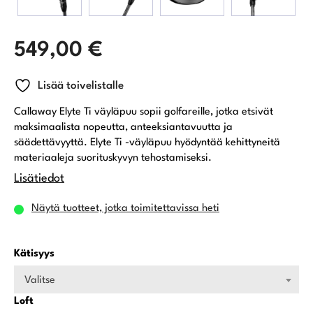
549,00
€
Lisää toivelistalle
Callaway Elyte Ti väyläpuu sopii golfareille, jotka etsivät
maksimaalista nopeutta, anteeksiantavuutta ja
säädettävyyttä. Elyte Ti -väyläpuu hyödyntää kehittyneitä
materiaaleja suorituskyvyn tehostamiseksi.
Lisätiedot
Näytä tuotteet, jotka toimitettavissa heti
Kätisyys
Valitse
Loft