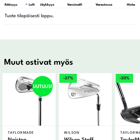
Kätisyys
Loft
Jäykkyys
Varsimalli
Varastossa
Hinta
Muut ostivat myös
-37%
-30%
TAYLORMADE
WILSON
TAYLORM
Naisten
Wilson Staff
TaylorM