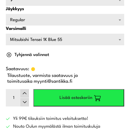
9
Jäykkyys
Regular
Varsimalli
Mitsubishi Tensei 1K Blue 55
Tyhjennä valinnat
Tilaustuote, varmista saatavuus ja
toimitusaika myynti@santikka.fi
Titleist
Lisää ostoskoriin
GT2
draiveri
määrä
Yli 99€ tilauksiin toimitus veloituksetta!
Nouto Oulun myymälästä ilman toimituskuluja