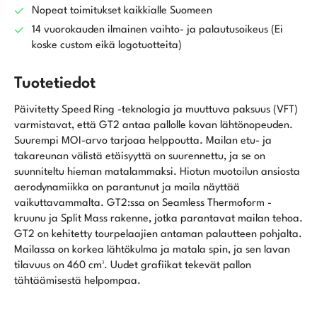
Nopeat toimitukset kaikkialle Suomeen
14 vuorokauden ilmainen vaihto- ja palautusoikeus (Ei
koske custom eikä logotuotteita)
Tuotetiedot
Päivitetty Speed Ring -teknologia ja muuttuva paksuus (VFT)
varmistavat, että GT2 antaa pallolle kovan lähtönopeuden.
Suurempi MOI-arvo tarjoaa helppoutta. Mailan etu- ja
takareunan välistä etäisyyttä on suurennettu, ja se on
suunniteltu hieman matalammaksi. Hiotun muotoilun ansiosta
aerodynamiikka on parantunut ja maila näyttää
vaikuttavammalta. GT2:ssa on Seamless Thermoform -
kruunu ja Split Mass rakenne, jotka parantavat mailan tehoa.
GT2 on kehitetty tourpelaajien antaman palautteen pohjalta.
Mailassa on korkea lähtökulma ja matala spin, ja sen lavan
tilavuus on 460 cm³. Uudet grafiikat tekevät pallon
tähtäämisestä helpompaa.