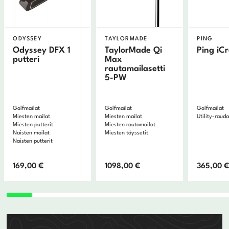
ODYSSEY
TAYLORMADE
PING
Odyssey DFX 1
TaylorMade Qi
Ping iC
putteri
Max
rautamailasetti
5-PW
Golfmailat
Golfmailat
Golfmailat
Miesten mailat
Miesten mailat
Utility-rauda
Miesten putterit
Miesten rautamailat
Naisten mailat
Miesten täyssetit
Naisten putterit
169,00
€
1098,00
€
365,00