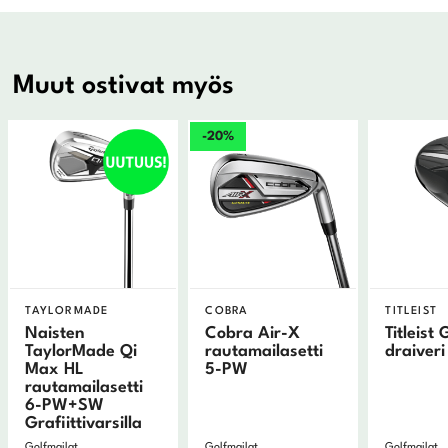
Muut ostivat myös
-20%
TAYLORMADE
COBRA
TITLEIST
Naisten
Cobra Air-X
Titleist
TaylorMade Qi
rautamailasetti
draiveri
Max HL
5-PW
rautamailasetti
6-PW+SW
Grafiittivarsilla
Golfmailat
Golfmailat
Golfmailat