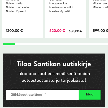
Naisten mailat
Miesten mailat
Miesten drai
Naisten rautamailat
Miesten rautamailat
Miesten mai
Naisten täyssetit
Miesten täyssetit
Alkuperäinen
Nykyinen
1200,00
€
520,00
€
599,00
650,00
€
hinta
hinta
oli:
on:
650,00 €.
520,00 €.
Tilaa Santikan uutiskirje
Tilaajana saat ensimmäisenä tiedon
uutuustuotteista ja tarjouksista!