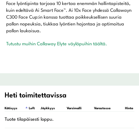
Face lyöntipinta tarjoaa 10 kertaa enemmän hallintapisteitä,
kuin edeltävä Ai Smart Face™. Ai 10x Face yhdessä Callawayn
C300 Face Cup:in kanssa tuottaa poikkeuksellisen suuria
pallon nopeuksia, tiukkaa lyöntien hajontaa ja optimoitua
pallon laukaisua.
Tutustu muihin Callaway Elyte väyläpuihin täältä.
Heti toimitettavissa
Kätisyys
Loft
Jäykkyys
Varsimalli
Varastossa
Hinta