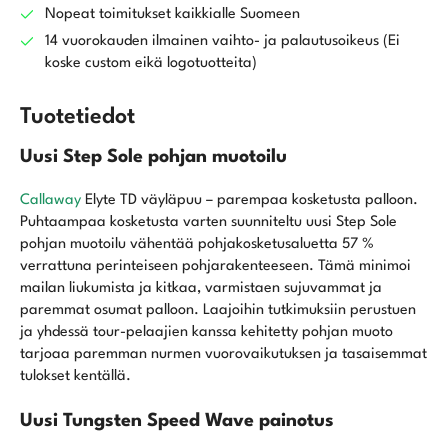
Nopeat toimitukset kaikkialle Suomeen
14 vuorokauden ilmainen vaihto- ja palautusoikeus (Ei
koske custom eikä logotuotteita)
Tuotetiedot
Uusi Step Sole pohjan muotoilu
Callaway
Elyte TD väyläpuu – parempaa kosketusta palloon.
Puhtaampaa kosketusta varten suunniteltu uusi Step Sole
pohjan muotoilu vähentää pohjakosketusaluetta 57 %
verrattuna perinteiseen pohjarakenteeseen. Tämä minimoi
mailan liukumista ja kitkaa, varmistaen sujuvammat ja
paremmat osumat palloon. Laajoihin tutkimuksiin perustuen
ja yhdessä tour-pelaajien kanssa kehitetty pohjan muoto
tarjoaa paremman nurmen vuorovaikutuksen ja tasaisemmat
tulokset kentällä.
Uusi Tungsten Speed Wave painotus