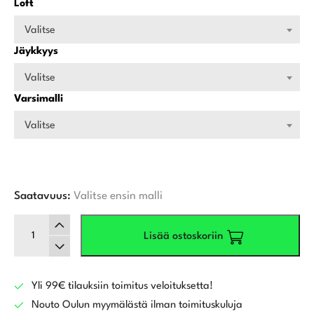
Loft
Valitse
Jäykkyys
Valitse
Varsimalli
Valitse
Saatavuus:
Valitse ensin malli
Callaway
Lisää ostoskoriin
Elyte
TD
väyläpuu
määrä
Yli 99€ tilauksiin toimitus veloituksetta!
Nouto Oulun myymälästä ilman toimituskuluja