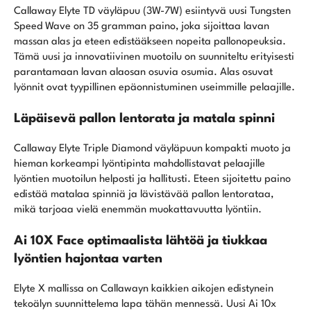
Callaway Elyte TD väyläpuu (3W-7W) esiintyvä uusi Tungsten
Speed Wave on 35 gramman paino, joka sijoittaa lavan
massan alas ja eteen edistääkseen nopeita pallonopeuksia.
Tämä uusi ja innovatiivinen muotoilu on suunniteltu erityisesti
parantamaan lavan alaosan osuvia osumia. Alas osuvat
lyönnit ovat tyypillinen epäonnistuminen useimmille pelaajille.
Läpäisevä pallon lentorata ja matala spinni
Callaway Elyte Triple Diamond väyläpuun kompakti muoto ja
hieman korkeampi lyöntipinta mahdollistavat pelaajille
lyöntien muotoilun helposti ja hallitusti. Eteen sijoitettu paino
edistää matalaa spinniä ja lävistävää pallon lentorataa,
mikä tarjoaa vielä enemmän muokattavuutta lyöntiin.
Ai 10X Face optimaalista lähtöä ja tiukkaa
lyöntien hajontaa varten
Elyte X mallissa on Callawayn kaikkien aikojen edistynein
tekoälyn suunnittelema lapa tähän mennessä. Uusi Ai 10x