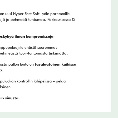
 on uusi Hyper Fast Soft -ydin paremmille
öntejä ja pehmeää tuntumaa. Pakkauksessa 12
tuskykyä ilman kompromisseja
ippupelaajille entistä suuremmat
 pehmeästä tour-tuntumasta tinkimättä.
osta pallon lento on
tasalaatuinen kaikissa
ä.
uluokan kontrollin lähipelissä – pelaa
lainen.
in sinusta.