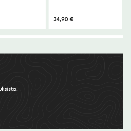
34,90
€
uksista!