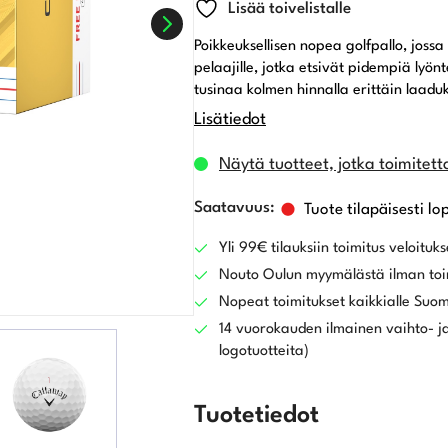
Lisää toivelistalle
Poikkeuksellisen nopea golfpallo, jossa
pelaajille, jotka etsivät pidempiä lyö
tusinaa kolmen hinnalla erittäin laad
Lisätiedot
Näytä tuotteet, jotka toimitett
Tuote tilapäisesti lo
Yli 99€ tilauksiin toimitus veloituks
Nouto Oulun myymälästä ilman toi
Nopeat toimitukset kaikkialle Suo
14 vuorokauden ilmainen vaihto- ja
logotuotteita)
Tuotetiedot