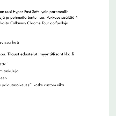
 on uusi Hyper Fast Soft -ydin paremmille
ntejä ja pehmeää tuntumaa. Pakkaus sisältää 4
ukkaita Callaway Chrome Tour golfpalloja.
avissa heti
ppu. Tilaustiedustelut: myynti@santikka.fi
etta!
mituskuluja
meen
 palautusoikeus (Ei koske custom eikä