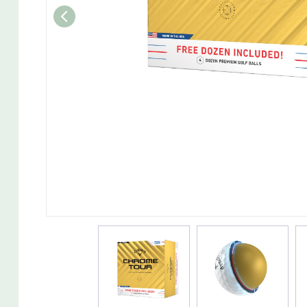
Wedget
Naisten täyssetit
Miesten putterit
Naisten aloittelijan setit
Miesten täyssetit
Miesten aloittelijan setit