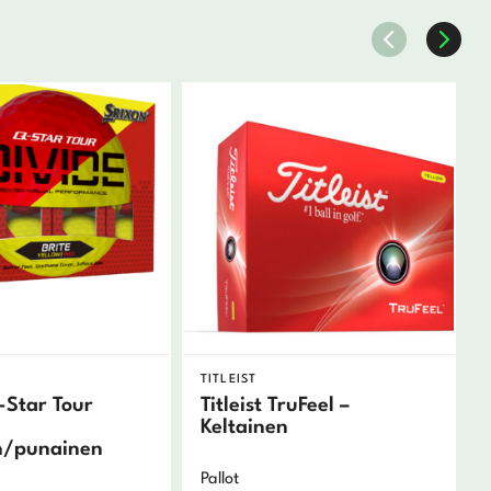
TITLEIST
-Star Tour
Titleist TruFeel –
Keltainen
n/punainen
Pallot