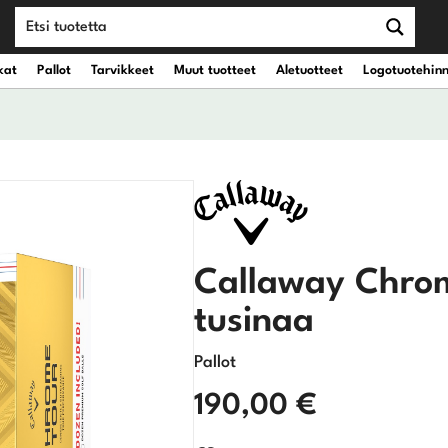
kat
Pallot
Tarvikkeet
Muut tuotteet
Aletuotteet
Logotuotehin
teet
vät kantobägit
Draiverit
eet
vät kärrybägit
Väyläpuut
Callaway Chrome
Hybridit
tusinaa
Rautamailat
Pallot
Wedget
190,00
€
Putterit