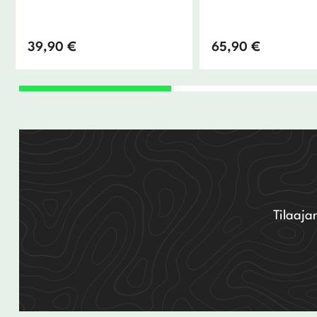
39,90
€
65,90
€
Tilaaja