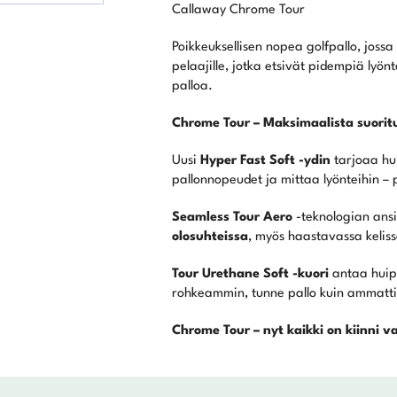
Callaway Chrome Tour
Poikkeuksellisen nopea golfpallo, jossa
pelaajille, jotka etsivät pidempiä ly
palloa.
Chrome Tour – Maksimaalista suori
Uusi
Hyper Fast Soft -ydin
tarjoaa hu
pallonnopeudet ja mittaa lyönteihin –
Seamless Tour Aero
-teknologian ansi
olosuhteissa
, myös haastavassa keliss
Tour Urethane Soft -kuori
antaa huipp
rohkeammin, tunne pallo kuin ammatti
Chrome Tour – nyt kaikki on kiinni va