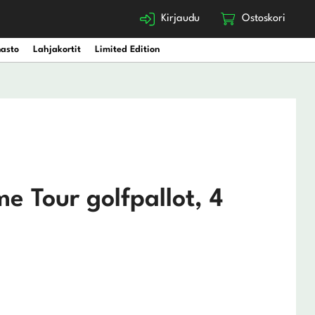
Kirjaudu
Ostoskori
nasto
Lahjakortit
Limited Edition
 Tour golfpallot, 4