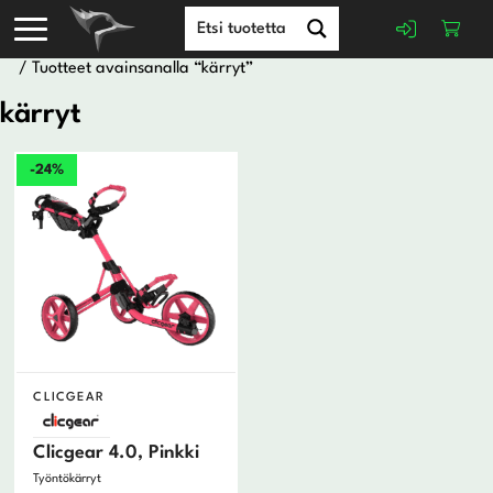
/ Tuotteet avainsanalla “kärryt”
kärryt
-24%
CLICGEAR
Clicgear 4.0, Pinkki
Työntökärryt