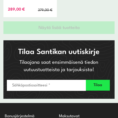
Alkuperäinen
Nykyinen
289,00
€
379,00
€
hinta
hinta
oli:
on:
379,00 €.
289,00 €.
Näytä lisää tuotteita
Tilaa Santikan uutiskirje
Tilaajana saat ensimmäisenä tiedon
uutuustuotteista ja tarjouksista!
Bonusjärjestelmä
Maksutavat