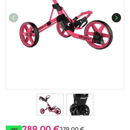
289,00
€
379,00
€
-24%