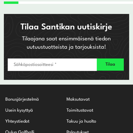
Tilaa Santikan uutiskirje
Tilaajana saat ensimmäisenä tiedon
uutuustuotteista ja tarjouksista!
Bonusjärjestelmä
Maksutavat
Usein kysyttyä
Toimitustavat
Yhteystiedot
Takuu ja huolto
Oulun Golfhalli
Palautukset