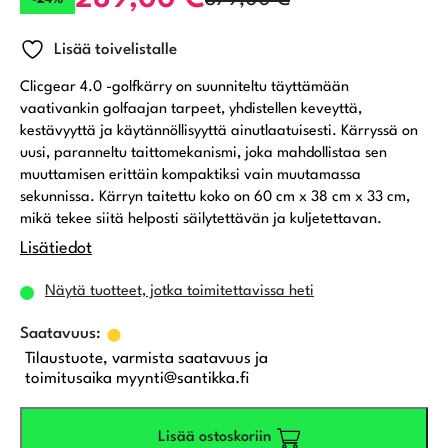
Alkuperäinen
Nykyinen
Lisää toivelistalle
hinta
hinta
Clicgear 4.0 -golfkärry on suunniteltu täyttämään
oli:
on:
vaativankin golfaajan tarpeet, yhdistellen keveyttä,
kestävyyttä ja käytännöllisyyttä ainutlaatuisesti. Kärryssä on
379,00 €.
289,00 €.
uusi, paranneltu taittomekanismi, joka mahdollistaa sen
muuttamisen erittäin kompaktiksi vain muutamassa
sekunnissa. Kärryn taitettu koko on 60 cm x 38 cm x 33 cm,
mikä tekee siitä helposti säilytettävän ja kuljetettavan.
Lisätiedot
Näytä tuotteet, jotka toimitettavissa heti
Tilaustuote, varmista saatavuus ja
toimitusaika myynti@santikka.fi
Lisää ostoskoriin