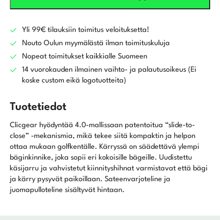
Yli 99€ tilauksiin toimitus veloituksetta!
Nouto Oulun myymälästä ilman toimituskuluja
Nopeat toimitukset kaikkialle Suomeen
14 vuorokauden ilmainen vaihto- ja palautusoikeus (Ei
koske custom eikä logotuotteita)
Tuotetiedot
Clicgear hyödyntää 4.0-mallissaan patentoitua “slide-to-
close” -mekanismia, mikä tekee siitä kompaktin ja helpon
ottaa mukaan golfkentälle. Kärryssä on säädettävä ylempi
bäginkinnike, joka sopii eri kokoisille bägeille. Uudistettu
käsijarru ja vahvistetut kiinnityshihnat varmistavat että bägi
ja kärry pysyvät paikoillaan. Sateenvarjoteline ja
juomapulloteline sisältyvät hintaan.