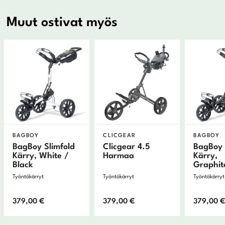
Muut ostivat myös
BAGBOY
CLICGEAR
BAGBOY
BagBoy Slimfold
Clicgear 4.5
BagBoy 
Kärry, White /
Harmaa
Kärry,
Black
Graphit
Työntökärryt
Työntökärryt
Työntökärryt
379,00
€
379,00
€
379,00