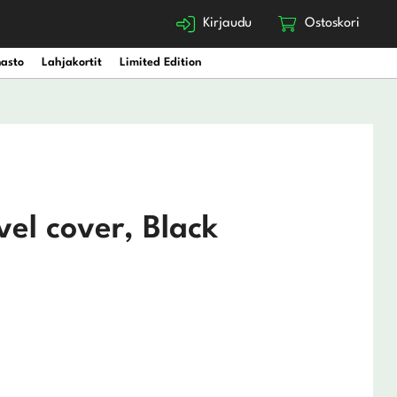
Kirjaudu
Ostoskori
nasto
Lahjakortit
Limited Edition
vel cover, Black