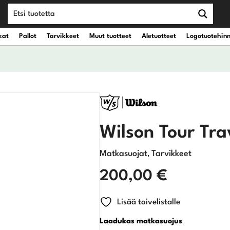
kat
Pallot
Tarvikkeet
Muut tuotteet
Aletuotteet
Logotuotehin
teet
vät kantobägit
Draiverit
eet
vät kärrybägit
Väyläpuut
Wilson Tour Tra
Hybridit
Matkasuojat
Tarvikkeet
,
Rautamailat
200,00
€
Wedget
Lisää toivelistalle
Laadukas matkasuojus
Putterit