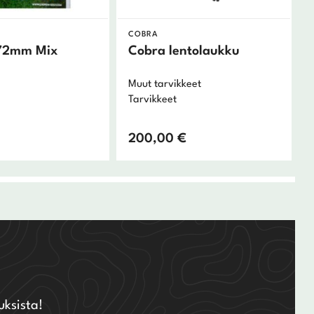
COBRA
72mm Mix
Cobra lentolaukku
Muut tarvikkeet
Tarvikkeet
200,00
€
uksista!