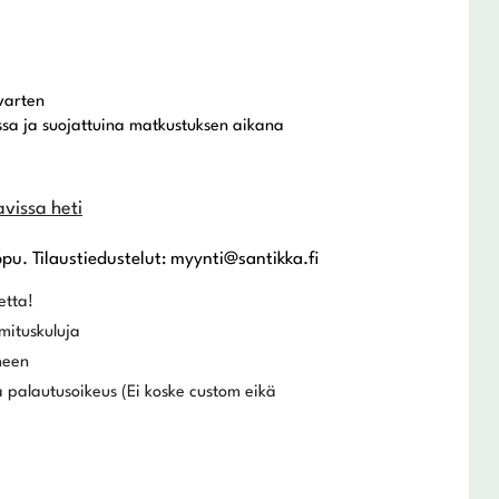
varten
ssa ja suojattuina matkustuksen aikana
avissa heti
ppu. Tilaustiedustelut: myynti@santikka.fi
etta!
mituskuluja
meen
 palautusoikeus (Ei koske custom eikä