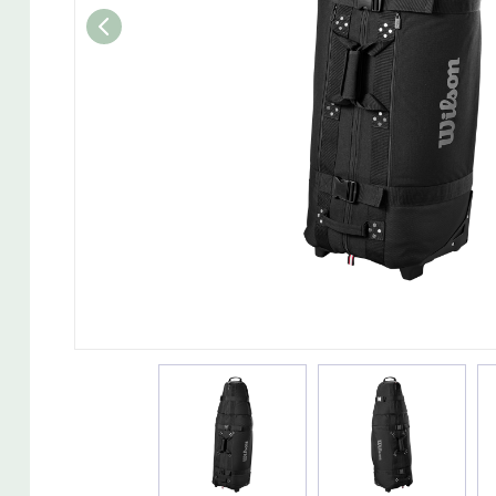
Wedget
Naisten täyssetit
Miesten putterit
Naisten aloittelijan setit
Miesten täyssetit
Miesten aloittelijan setit