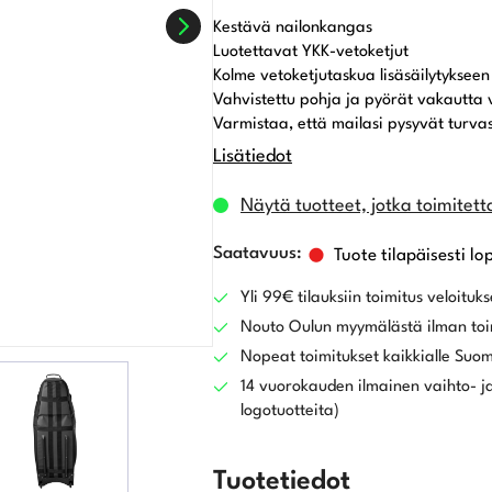
Kestävä nailonkangas
Luotettavat YKK-vetoketjut
Kolme vetoketjutaskua lisäsäilytykseen
Vahvistettu pohja ja pyörät vakautta 
Varmistaa, että mailasi pysyvät turva
Lisätiedot
Näytä tuotteet, jotka toimitett
Tuote tilapäisesti lo
Yli 99€ tilauksiin toimitus veloituks
Nouto Oulun myymälästä ilman toi
Nopeat toimitukset kaikkialle Suo
14 vuorokauden ilmainen vaihto- ja
logotuotteita)
Tuotetiedot