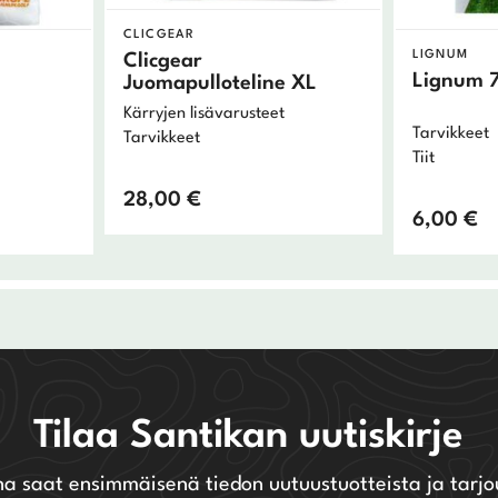
CLICGEAR
LIGNUM
Clicgear
Lignum 
Juomapulloteline XL
Kärryjen lisävarusteet
Tarvikkeet
Tarvikkeet
Tiit
28,00
€
6,00
€
Tilaa Santikan uutiskirje
na saat ensimmäisenä tiedon uutuustuotteista ja tarjo