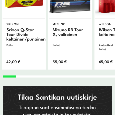
SRIXON
MIZUNO
WILSON
Srixon Q-Star
Mizuno RB Tour
Wilson T
Tour Divide
X, valkoinen
keltain
keltainen/punainen
Pallot
Pallot
Aletuotteet
Pallot
42,00
€
55,00
€
45,00
€
Tilaa Santikan uutiskirje
Tilaajana saat ensimmäisenä tiedon