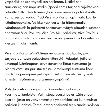
ympärillä, takaa täydellisen hallinnan. Lisäksi sen
suurienerginen nopeusydin (speed core) tarjoaa räjähtävää
pituutta tiiltä. Täydellinen yhdistelmä voimaa ja tarkkuutta.
Kompressioarvollaan 100 Vice Pro Plus on optimoitu koville
lyöntinopeuksille. Vaikka keskiverto- ja hitaammalla
lyöntinopeudella pelaavat saattavat hyötyä pituuden suhteen
enemmän Vice Pro- tai Vice Pro Air -palloista, Vice Pro Plus
on paras valinta, jos prioriteettisi on griinin lähellä syntyvän
kierteen maksimointi.
Vice Pro Plus on jämäkämpi neliosainen golfpallo, joka
tarjoaa puhtaan palautteen lyönnistä. Pelaajat, joilla on
kovempi lyöntinopeus, arvostavat hallittua tuntumaa ja
pientä vastusta puristuksessa. Jämäkämpi tuntuma lisää
näiden nopeampien pelaajien itseluottamusta, erityisesti
lähestymislyönneissä ja griinien ympärillä.
Valettu uretaani on yksi markkinoiden parhaista
kuorimateriaaleista. Valmistusprosessi luo erittäin ohuen
kuoren, jossa on vahvemmat polymeerisidokset kuin muissa
pallojen kuorissa. Tämä johtaa optimaaliseen suorituskykyyn