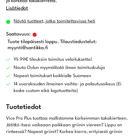
ja korkeaa takakierrettä.
Lisätiedot
Näytä tuotteet, jotka toimitettavissa heti
Tuote tilapäisesti loppu. Tilaustiedustelut:
myynti@santikka.fi
Yli 99€ tilauksiin toimitus veloituksetta!
Nouto Oulun myymälästä ilman toimituskuluja
Nopeat toimitukset kaikkialle Suomeen
14 vuorokauden ilmainen vaihto- ja palautusoikeus (Ei
koske custom eikä logotuotteita)
Tuotetiedot
Vice Pro Plus tuottaa mallistomme korkeimman takakierteen.
Jätitkö itsesi vaikeaan paikkaan griinin viereen? Lippu on
rinteessä? Nopeat griinit? Korkea kierre, erityisesti griinin