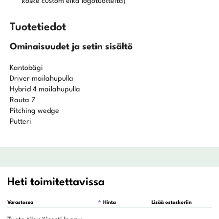
koske custom eikä logotuotteita)
Tuotetiedot
Ominaisuudet ja setin sisältö
Kantobägi
Driver mailahupulla
Hybrid 4 mailahupulla
Rauta 7
Pitching wedge
Putteri
Heti toimitettavissa
Varastossa
Hinta
Lisää ostoskoriin