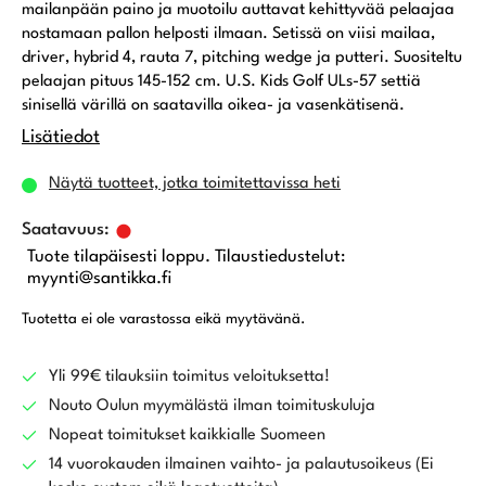
mailanpään paino ja muotoilu auttavat kehittyvää pelaajaa
nostamaan pallon helposti ilmaan. Setissä on viisi mailaa,
driver, hybrid 4, rauta 7, pitching wedge ja putteri. Suositeltu
pelaajan pituus 145-152 cm. U.S. Kids Golf ULs-57 settiä
sinisellä värillä on saatavilla oikea- ja vasenkätisenä.
Lisätiedot
Näytä tuotteet, jotka toimitettavissa heti
Tuote tilapäisesti loppu. Tilaustiedustelut:
myynti@santikka.fi
Tuotetta ei ole varastossa eikä myytävänä.
Yli 99€ tilauksiin toimitus veloituksetta!
Nouto Oulun myymälästä ilman toimituskuluja
Nopeat toimitukset kaikkialle Suomeen
14 vuorokauden ilmainen vaihto- ja palautusoikeus (Ei