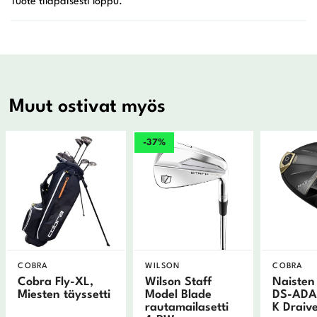
Muut ostivat myös
-37%
COBRA
WILSON
COBRA
Cobra Fly-XL,
Wilson Staff
Naisten
Miesten täyssetti
Model Blade
DS-ADA
rautamailasetti
K Draive