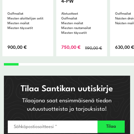
4-PW
Golfmailat
Aletuotteet
Golfmailat
Miesten aloittelijan setit
Golfmailat
Naisten drai
Miesten mailat
Miesten mailat
Naisten mail
Miesten täyssetit
Miesten rautamailat
Miesten täyssetit
Alkuperäinen
Nykyinen
900,00
€
750,00
€
630,00
1190,00
€
hinta
hinta
oli:
on:
1190,00 €.
750,00 €.
Tilaa Santikan uutiskirje
Tilaajana saat ensimmäisenä tiedon
uutuustuotteista ja tarjouksista!