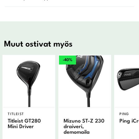
Muut ostivat myös
-40%
TITLEIST
PING
Titleist GT280
Mizuno ST-Z 230
Ping iC
Mini Driver
draiveri,
demomaila