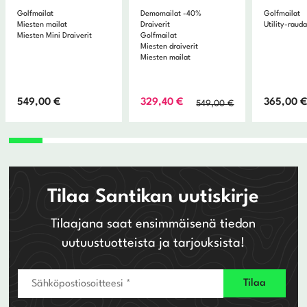
Golfmailat
Demomailat -40%
Golfmailat
Miesten mailat
Draiverit
Utility-rauda
Miesten Mini Draiverit
Golfmailat
Miesten draiverit
Miesten mailat
Alkuperäinen
Nykyinen
549,00
€
329,40
€
365,00
549,00
€
hinta
hinta
oli:
on:
549,00 €.
329,40 €.
Tilaa Santikan uutiskirje
Tilaajana saat ensimmäisenä tiedon
uutuustuotteista ja tarjouksista!