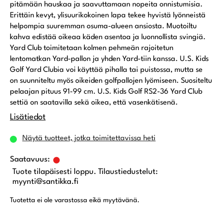
pitämään hauskaa ja saavuttamaan nopeita onnistumisia.
Erittäin kevyt, ylisuurikokoinen lapa tekee hyvistä lyönneistä
helpompia suuremman osuma-alueen ansiosta. Muotoiltu
kahva edistää oikeaa käden asentoa ja luonnollista svingiä.
Yard Club toimitetaan kolmen pehmeän rajoitetun
lentomatkan Yard-pallon ja yhden Yard-tiin kanssa. U.S. Kids
Golf Yard Clubia voi käyttää pihalla tai puistossa, mutta se
on suunniteltu myös oikeiden golfpallojen lyömiseen. Suositeltu
pelaajan pituus 91-99 cm. U.S. Kids Golf RS2-36 Yard Club
settiä on saatavilla sekä oikea, että vasenkätisenä.
Lisätiedot
Näytä tuotteet, jotka toimitettavissa heti
Tuote tilapäisesti loppu. Tilaustiedustelut:
myynti@santikka.fi
Tuotetta ei ole varastossa eikä myytävänä.