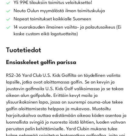
Yli 99€ tilauksiin toimitus veloituksetta!
Nouto Oulun myymälästä ilman toimituskuluja
Nopeat toimitukset kaikkialle Suomeen
14 vuorokauden ilmainen vaihto- ja palautusoikeus (Ei
koske custom eikä logotuotteita)
Tuotetiedot
Ensiaskeleet golfin parissa
RS2-36 Yard Club U.S. Kids Golfilta on täydellinen valinta
lapsille, jotka ovat aloittamassa golfin. Se on kevyin ja
joustavin golfmaila U.S. Kids Golf valikoimassa ja se takaa
oikean alun golfpolulle. Erittäin kevyt maila ja
ylisuurikokoinen lapa, jossa on suurempi osuma-alue tekee
golfin aloittamisesta helppoa ja mukavaa. Muotoiltu
harjoituskahva auttaa edistämään oikeaa käden asentoa ja
luonnollista svingiä jo nuoresta iästä lähtien, luoden vahvan
perustan pelin kehittämiselle. Yard Clubin mukana tulee
kolme pehmeää rajoitetun lentomatkan golfpalloa, joita voi