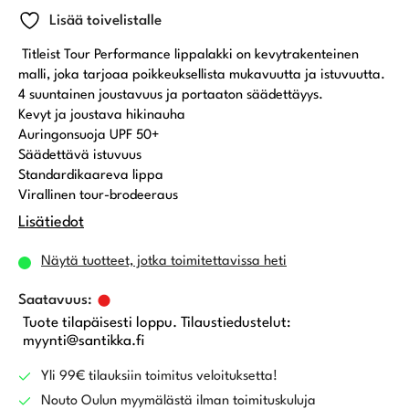
Lisää toivelistalle
Titleist Tour Performance lippalakki on kevytrakenteinen
malli, joka tarjoaa poikkeuksellista mukavuutta ja istuvuutta.
4 suuntainen joustavuus ja portaaton säädettäyys.
Kevyt ja joustava hikinauha
Auringonsuoja UPF 50+
Säädettävä istuvuus
Standardikaareva lippa
Virallinen tour-brodeeraus
Lisätiedot
Näytä tuotteet, jotka toimitettavissa heti
Tuote tilapäisesti loppu. Tilaustiedustelut:
myynti@santikka.fi
Yli 99€ tilauksiin toimitus veloituksetta!
Nouto Oulun myymälästä ilman toimituskuluja