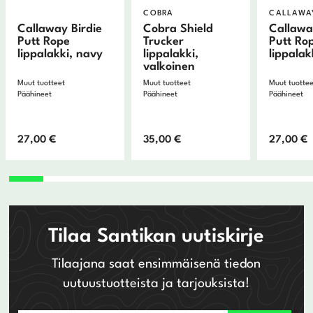
COBRA
CALLAWA
Callaway Birdie
Cobra Shield
Callawa
Putt Rope
Trucker
Putt Ro
lippalakki, navy
lippalakki,
lippalak
valkoinen
Muut tuotteet
Muut tuotteet
Muut tuotte
Päähineet
Päähineet
Päähineet
27,00
€
35,00
€
27,00
€
Tilaa Santikan uutiskirje
Tilaajana saat ensimmäisenä tiedon
uutuustuotteista ja tarjouksista!