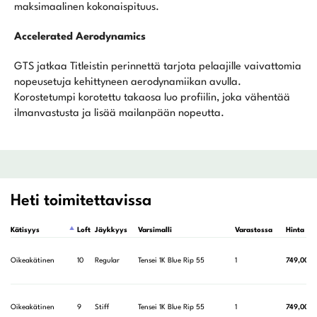
maksimaalinen kokonaispituus.
Accelerated Aerodynamics
GTS jatkaa Titleistin perinnettä tarjota pelaajille vaivattomia
nopeusetuja kehittyneen aerodynamiikan avulla.
Korostetumpi korotettu takaosa luo profiilin, joka vähentää
ilmanvastusta ja lisää mailanpään nopeutta.
Heti toimitettavissa
Kätisyys
Loft
Jäykkyys
Varsimalli
Varastossa
Hinta
Oikeakätinen
10
Regular
Tensei 1K Blue Rip 55
1
749,00
€
Oikeakätinen
9
Stiff
Tensei 1K Blue Rip 55
1
749,00
€