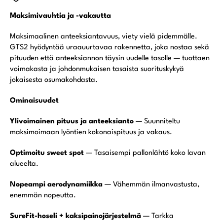
Maksimivauhtia ja -vakautta
Maksimaalinen anteeksiantavuus, viety vielä pidemmälle.
GTS2 hyödyntää uraauurtavaa rakennetta, joka nostaa sekä
pituuden että anteeksiannon täysin uudelle tasolle — tuottaen
voimakasta ja johdonmukaisen tasaista suorituskykyä
jokaisesta osumakohdasta.
Ominaisuudet
Ylivoimainen pituus ja anteeksianto
— Suunniteltu
maksimoimaan lyöntien kokonaispituus ja vakaus.
Optimoitu sweet spot
— Tasaisempi pallonlähtö koko lavan
alueelta.
Nopeampi aerodynamiikka
— Vähemmän ilmanvastusta,
enemmän nopeutta.
SureFit-hoseli + kaksipainojärjestelmä
— Tarkka