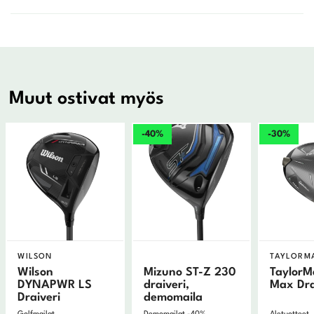
Muut ostivat myös
-40%
-30%
WILSON
TAYLORM
Wilson
Mizuno ST-Z 230
TaylorM
DYNAPWR LS
draiveri,
Max Dra
Draiveri
demomaila