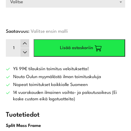
Valitse
Saatavuus:
Valitse ensin malli
Titleist
Lisää ostoskoriin
GTS2
Draiveri
määrä
Yli 99€ tilauksiin toimitus veloituksetta!
Nouto Oulun myymälästä ilman toimituskuluja
Nopeat toimitukset kaikkialle Suomeen
14 vuorokauden ilmainen vaihto- ja palautusoikeus (Ei
koske custom eikä logotuotteita)
Tuotetiedot
Split Mass Frame