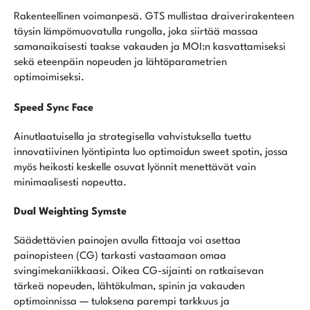
Rakenteellinen voimanpesä. GTS mullistaa draiverirakenteen
täysin lämpömuovatulla rungolla, joka siirtää massaa
samanaikaisesti taakse vakauden ja MOI:n kasvattamiseksi
sekä eteenpäin nopeuden ja lähtöparametrien
optimoimiseksi.
Speed Sync Face
Ainutlaatuisella ja strategisella vahvistuksella tuettu
innovatiivinen lyöntipinta luo optimoidun sweet spotin, jossa
myös heikosti keskelle osuvat lyönnit menettävät vain
minimaalisesti nopeutta.
Dual Weighting Symste
Säädettävien painojen avulla fittaaja voi asettaa
painopisteen (CG) tarkasti vastaamaan omaa
svingimekaniikkaasi. Oikea CG-sijainti on ratkaisevan
tärkeä nopeuden, lähtökulman, spinin ja vakauden
optimoinnissa — tuloksena parempi tarkkuus ja