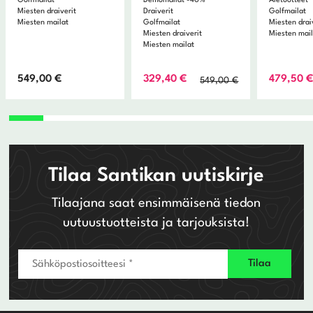
Golfmailat
Demomailat -40%
Aletuotteet
Miesten draiverit
Draiverit
Golfmailat
Miesten mailat
Golfmailat
Miesten drai
Miesten draiverit
Miesten mai
Miesten mailat
Alkuperäinen
Nykyinen
549,00
€
329,40
€
479,50
549,00
€
hinta
hinta
oli:
on:
549,00 €.
329,40 €.
Tilaa Santikan uutiskirje
Tilaajana saat ensimmäisenä tiedon
uutuustuotteista ja tarjouksista!