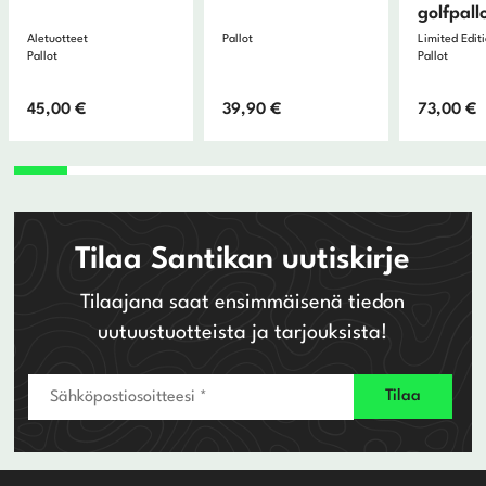
golfpall
Aletuotteet
Pallot
Limited Edit
Pallot
Pallot
45,00
€
39,90
€
73,00
€
Tilaa Santikan uutiskirje
Tilaajana saat ensimmäisenä tiedon
uutuustuotteista ja tarjouksista!