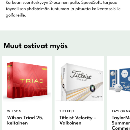
Korkean suorituskyvyn 2-osainen pallo, SpeedSoft, tarjoaa
täydellisen yhdistelmän tuntumaa ja pituutta kaikentasoisille
golfareille.
Muut ostivat myös
WILSON
TITLEIST
TAYLORM
Wilson Triad 25,
Titleist Velocity –
TaylorM
keltainen
Valkoinen
Summe
Commem