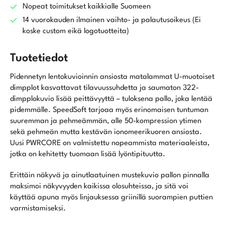
Nopeat toimitukset kaikkialle Suomeen
14 vuorokauden ilmainen vaihto- ja palautusoikeus (Ei
koske custom eikä logotuotteita)
Tuotetiedot
Pidennetyn lentokuvioinnin ansiosta matalammat U-muotoiset
dimpplot kasvattavat tilavuussuhdetta ja saumaton 322-
dimpplokuvio lisää peittävyyttä – tuloksena pallo, joka lentää
pidemmälle. SpeedSoft tarjoaa myös erinomaisen tuntuman
suuremman ja pehmeämmän, alle 50-kompression ytimen
sekä pehmeän mutta kestävän ionomeerikuoren ansiosta.
Uusi PWRCORE on valmistettu nopeammista materiaaleista,
jotka on kehitetty tuomaan lisää lyöntipituutta.
Erittäin näkyvä ja ainutlaatuinen mustekuvio pallon pinnalla
maksimoi näkyvyyden kaikissa olosuhteissa, ja sitä voi
käyttää apuna myös linjauksessa griinillä suorampien puttien
varmistamiseksi.