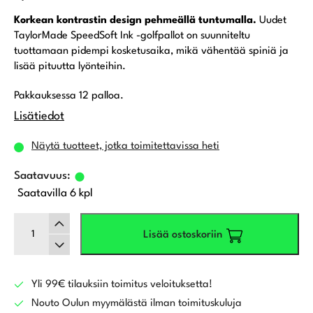
Korkean kontrastin design pehmeällä tuntumalla.
Uudet
TaylorMade SpeedSoft Ink -golfpallot on suunniteltu
tuottamaan pidempi kosketusaika, mikä vähentää spiniä ja
lisää pituutta lyönteihin.
Pakkauksessa 12 palloa.
Lisätiedot
Näytä tuotteet, jotka toimitettavissa heti
Saatavilla 6 kpl
TaylorMade
Lisää ostoskoriin
Speed
Soft
Ink,
sininen
Yli 99€ tilauksiin toimitus veloituksetta!
määrä
Nouto Oulun myymälästä ilman toimituskuluja