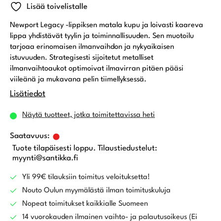
Lisää toivelistalle
Newport Legacy -lippiksen matala kupu ja loivasti kaareva
lippa yhdistävät tyylin ja toiminnallisuuden. Sen muotoilu
tarjoaa erinomaisen ilmanvaihdon ja nykyaikaisen
istuvuuden. Strategisesti sijoitetut metalliset
ilmanvaihtoaukot optimoivat ilmavirran pitäen pääsi
viileänä ja mukavana pelin tiimellyksessä.
Lisätiedot
Näytä tuotteet, jotka toimitettavissa heti
Tuote tilapäisesti loppu. Tilaustiedustelut:
myynti@santikka.fi
Yli 99€ tilauksiin toimitus veloituksetta!
Nouto Oulun myymälästä ilman toimituskuluja
Nopeat toimitukset kaikkialle Suomeen
14 vuorokauden ilmainen vaihto- ja palautusoikeus (Ei