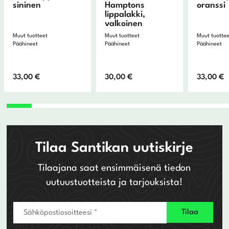
sininen
Hamptons
oranssi
lippalakki,
valkoinen
Muut tuotteet
Muut tuotteet
Muut tuotte
Päähineet
Päähineet
Päähineet
33,00
€
30,00
€
33,00
€
Tilaa Santikan uutiskirje
Tilaajana saat ensimmäisenä tiedon
uutuustuotteista ja tarjouksista!