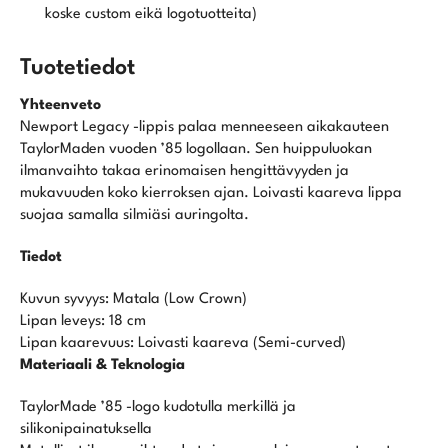
koske custom eikä logotuotteita)
Tuotetiedot
Yhteenveto
Newport Legacy -lippis palaa menneeseen aikakauteen
TaylorMaden vuoden ’85 logollaan. Sen huippuluokan
ilmanvaihto takaa erinomaisen hengittävyyden ja
mukavuuden koko kierroksen ajan. Loivasti kaareva lippa
suojaa samalla silmiäsi auringolta.
Tiedot
Kuvun syvyys:
Matala (Low Crown)
Lipan leveys:
18 cm
Lipan kaarevuus:
Loivasti kaareva (Semi-curved)
Materiaali & Teknologia
TaylorMade ’85 -logo kudotulla merkillä ja
silikonipainatuksella