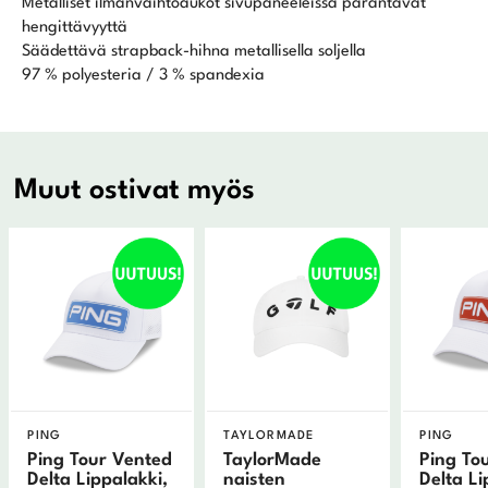
Metalliset ilmanvaihtoaukot sivupaneeleissa parantavat
hengittävyyttä
Säädettävä strapback-hihna metallisella soljella
97 % polyesteria / 3 % spandexia
Muut ostivat myös
PING
TAYLORMADE
PING
Ping Tour Vented
TaylorMade
Ping To
Delta Lippalakki,
naisten
Delta Li