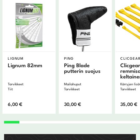
LIGNUM
PING
CLICGEA
Lignum 82mm
Ping Blade
Clicgear
putterin suojus
remmisa
keltain
Tarvikkeet
Mailahuput
Kärryjen lis
Tiit
Tarvikkeet
Tarvikkeet
6,00
€
30,00
€
35,00
€