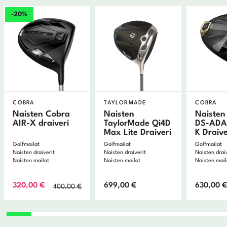
-20%
COBRA
TAYLORMADE
COBRA
Naisten Cobra
Naisten
Naisten
AIR-X draiveri
TaylorMade Qi4D
DS-ADA
Max Lite Draiveri
K Draive
Golfmailat
Golfmailat
Golfmailat
Naisten draiverit
Naisten draiverit
Naisten drai
Naisten mailat
Naisten mailat
Naisten mail
Alkuperäinen
Nykyinen
320,00
€
699,00
€
630,00
400,00
€
hinta
hinta
oli:
on:
400,00 €.
320,00 €.