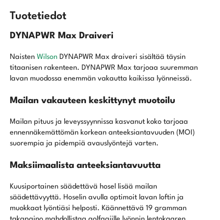
Tuotetiedot
DYNAPWR Max Draiveri
Naisten
Wilson
DYNAPWR Max draiveri sisältää täysin
titaanisen rakenteen. DYNAPWR Max tarjoaa suuremman
lavan muodossa enemmän vakautta kaikissa lyönneissä.
Mailan vakauteen keskittynyt muotoilu
Mailan pituus ja leveyssyynnissa kasvanut koko tarjoaa
ennennäkemättömän korkean anteeksiantavuuden (MOI)
suorempia ja pidempiä avauslyöntejä varten.
Maksiimaalista anteeksiantavuutta
Kuusiportainen säädettävä hosel lisää mailan
säädettävyyttä. Hoselin avulla optimoit lavan loftin ja
muokkaat lyöntiäsi helposti. Käännettävä 19 gramman
takapaino mahdollistaa golfaajille lyönnin lentokaaren