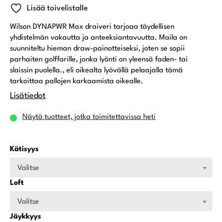
Lisää toivelistalle
Wilson DYNAPWR Max draiveri tarjoaa täydellisen
yhdistelmän vakautta ja anteeksiantavuutta. Maila on
suunniteltu hieman draw-painotteiseksi, joten se sopii
parhaiten golffarille, jonka lyönti on yleensä faden- tai
slaissin puolella., eli oikealta lyövällä pelaajalla tämä
tarkoittaa pallojen karkaamista oikealle.
Lisätiedot
Näytä tuotteet, jotka toimitettavissa heti
Kätisyys
Valitse
Loft
Valitse
Jäykkyys