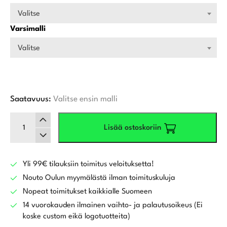
Valitse
Varsimalli
Valitse
Saatavuus:
Valitse ensin malli
Naisten
Lisää ostoskoriin
Wilson
DynaPWR
MAX
Draiveri
Yli 99€ tilauksiin toimitus veloituksetta!
määrä
Nouto Oulun myymälästä ilman toimituskuluja
Nopeat toimitukset kaikkialle Suomeen
14 vuorokauden ilmainen vaihto- ja palautusoikeus (Ei
koske custom eikä logotuotteita)