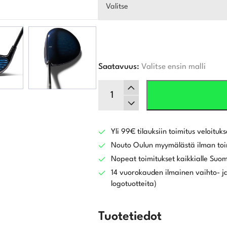
Valitse
Saatavuus:
Valitse ensin malli
Mizuno
JPX
One
Draiveri
määrä
Yli 99€ tilauksiin toimitus veloituks
Nouto Oulun myymälästä ilman toi
Nopeat toimitukset kaikkialle Suo
14 vuorokauden ilmainen vaihto- ja
logotuotteita)
Tuotetiedot