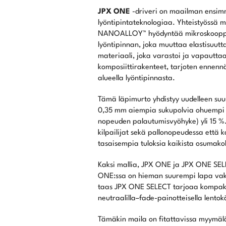
JPX ONE
-driveri on maailman ensi
lyöntipintateknologiaa. Yhteistyössä m
NANOALLOY™ hyödyntää mikroskooppis
lyöntipinnan, joka muuttaa elastisuut
materiaali, joka varastoi ja vapautta
komposiittirakenteet, tarjoten ennen
alueella lyöntipinnasta.
Tämä läpimurto yhdistyy uudelleen su
0,35 mm aiempia sukupolvia ohuempi 
nopeuden palautumisvyöhyke) yli 15 %.
kilpailijat sekä pallonopeudessa että
tasaisempia tuloksia kaikista osumako
Kaksi mallia, JPX ONE ja JPX ONE SELEC
ONE:ssa on hieman suurempi lapa va
taas JPX ONE SELECT tarjoaa kompak
neutraalilla–fade-painotteisella lentok
Tämäkin maila on fitattavissa myymälä