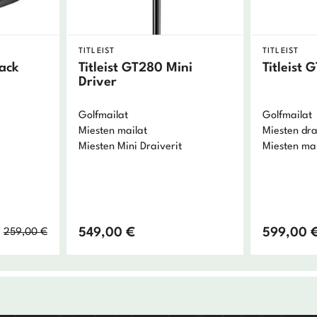
TITLEIST
TITLEIST
ack
Titleist GT280 Mini
Titleist 
Driver
Golfmailat
Golfmailat
Miesten mailat
Miesten dra
Miesten Mini Draiverit
Miesten mai
Alkuperäinen
Nykyinen
549,00
€
599,00
259,00
€
hinta
hinta
oli:
on:
259,00 €.
181,30 €.