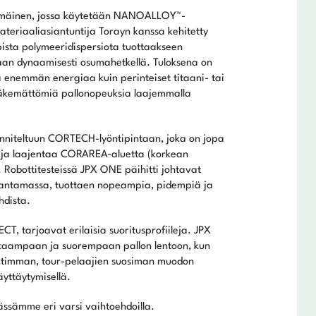
mmäinen, jossa käytetään NANOALLOY™-
ateriaaliasiantuntija Torayn kanssa kehitetty
ta polymeeridispersiota tuottaakseen
taan dynaamisesti osumahetkellä. Tuloksena on
a enemmän energiaa kuin perinteiset titaani- tai
näkemättömiä pallonopeuksia laajemmalla
unniteltuun CORTECH-lyöntipintaan, joka on jopa
ja laajentaa CORAREA-aluetta (korkean
 Robottitesteissä JPX ONE päihitti johtavat
 kantamassa, tuottaen nopeampia, pidempiä ja
hdista.
T, tarjoavat erilaisia suoritusprofiileja. JPX
kaampaan ja suorempaan pallon lentoon, kun
timman, tour-pelaajien suosiman muodon
äyttäytymisellä.
ssämme eri varsi vaihtoehdoilla.