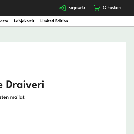
Kirjaudu
Ostoskori
nasto
Lahjakortit
Limited Edition
 Draiveri
sten mailat