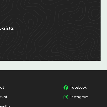
uksista!
at
Facebook
avat
Instagram
huolto