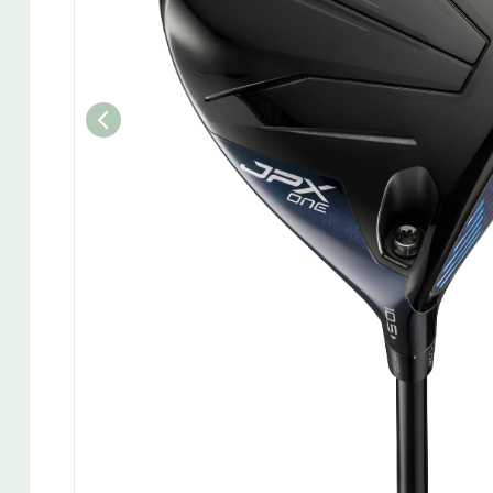
Wedget
Naisten täyssetit
Miesten putterit
Naisten aloittelijan setit
Miesten täyssetit
Miesten aloittelijan setit