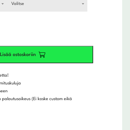
Valitse
Lisää ostoskoriin
etta!
mituskuluja
meen
 palautusoikeus (Ei koske custom eikä