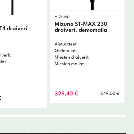
MIZUNO
Mizuno ST-MAX 230
GT4 draiveri
draiveri, demomaila
Aletuotteet
Golfmailat
iverit
Miesten draiverit
lat
Miesten mailat
Alkup
Nykyi
329,40
€
549,00
€
€
hinta
hinta
oli:
on:
549,0
329,4