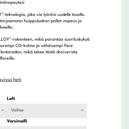
öntinopeutesi
eknologia, joka vie lyöntisi uudelle tasolle.
 tarjoamaan huippuluokan pallon nopeus ja
ueella.
OY™-rakenteen, mikä parantaa suorituskykyä
Suurempi CG-kulma ja vähäisempi Face
lentoradan, mikä tekee tästä draiverista
fareille.
avissa heti
Loft
Valitse
Varsimalli