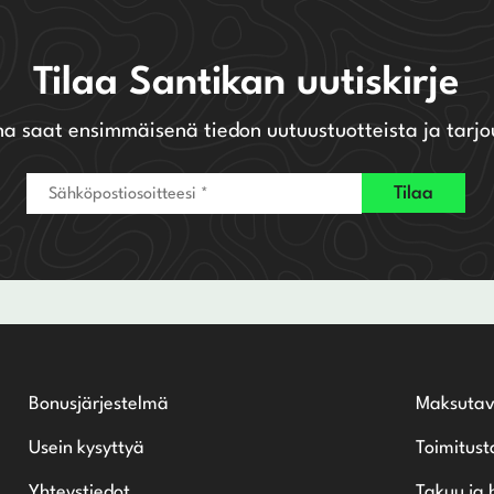
Tilaa Santikan uutiskirje
na saat ensimmäisenä tiedon uutuustuotteista ja tarjo
Bonusjärjestelmä
Maksutav
Usein kysyttyä
Toimitust
Yhteystiedot
Takuu ja 