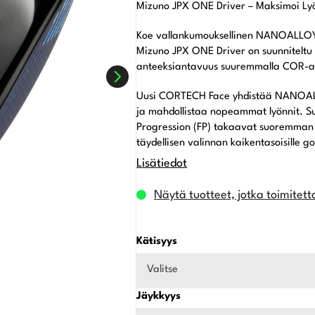
Mizuno JPX ONE Driver – Maksimoi Ly
Koe vallankumouksellinen NANOALLOY™-t
Mizuno JPX ONE Driver on suunniteltu
anteeksiantavuus suuremmalla COR-al
Uusi CORTECH Face yhdistää NANOALL
ja mahdollistaa nopeammat lyönnit. 
Progression (FP) takaavat suoremman 
täydellisen valinnan kaikentasoisille gol
Lisätiedot
Näytä tuotteet, jotka toimitett
Kätisyys
Valitse
Jäykkyys