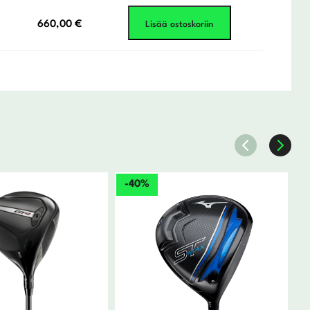
660,00
€
Lisää ostoskoriin
-40%