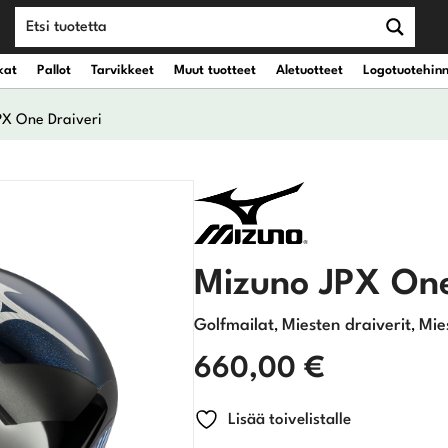
kat
Pallot
Tarvikkeet
Muut tuotteet
Aletuotteet
Logotuotehin
PX One Draiveri
teet
vät kantobägit
Draiverit
eet
vät kärrybägit
Väyläpuut
Mizuno JPX One
Hybridit
Golfmailat
Miesten draiverit
Mie
,
,
Rautamailat
660,00
€
Wedget
Lisää toivelistalle
Putterit