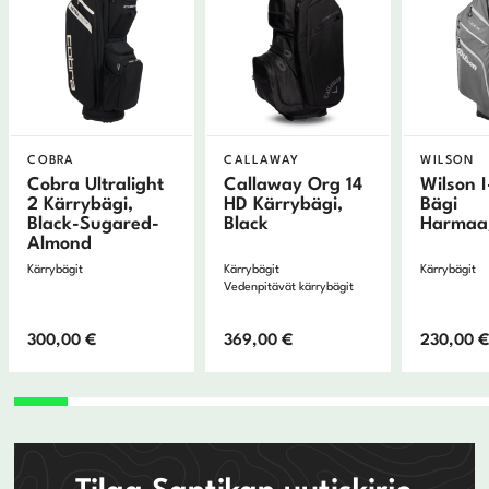
COBRA
CALLAWAY
WILSON
Cobra Ultralight
Callaway Org 14
Wilson 
2 Kärrybägi,
HD Kärrybägi,
Bägi
Black-Sugared-
Black
Harmaa
Almond
Kärrybägit
Kärrybägit
Kärrybägit
Vedenpitävät kärrybägit
300,00
€
369,00
€
230,00