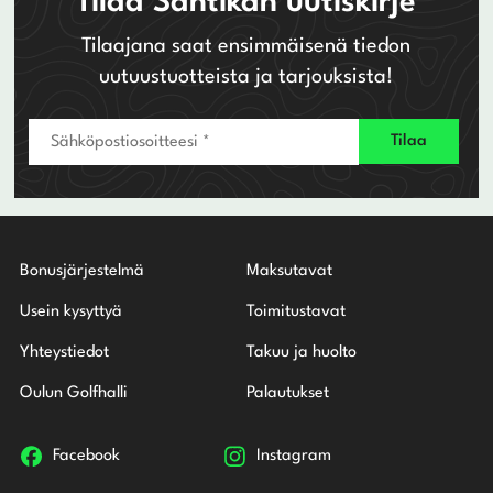
Tilaa Santikan uutiskirje
Tilaajana saat ensimmäisenä tiedon
uutuustuotteista ja tarjouksista!
Bonusjärjestelmä
Maksutavat
Usein kysyttyä
Toimitustavat
Yhteystiedot
Takuu ja huolto
Oulun Golfhalli
Palautukset
Facebook
Instagram