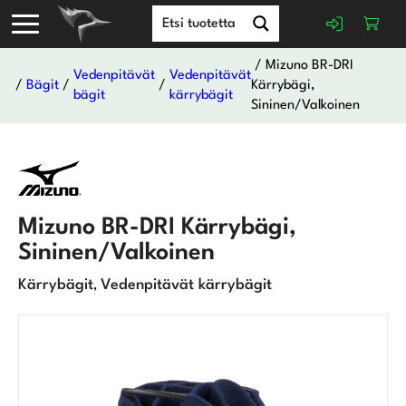
/ Mizuno BR-DRI
Vedenpitävät
Vedenpitävät
/
Bägit
/
/
Kärrybägi,
bägit
kärrybägit
Sininen/Valkoinen
Mizuno BR-DRI Kärrybägi,
Sininen/Valkoinen
Kärrybägit
Vedenpitävät kärrybägit
,