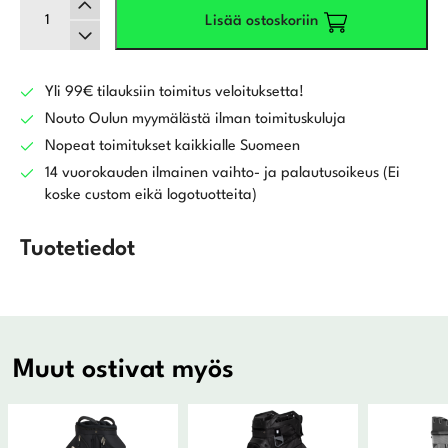
Lisää ostoskoriin
BR-
DRI
Kärrybägi,
Sininen/Valkoinen
Yli 99€ tilauksiin toimitus veloituksetta!
määrä
Nouto Oulun myymälästä ilman toimituskuluja
Nopeat toimitukset kaikkialle Suomeen
14 vuorokauden ilmainen vaihto- ja palautusoikeus (Ei
koske custom eikä logotuotteita)
Tuotetiedot
Muut ostivat myös