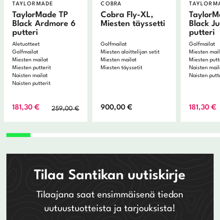
TAYLORMADE
COBRA
TAYLORM
TaylorMade TP
Cobra Fly-XL,
TaylorM
Black Ardmore 6
Miesten täyssetti
Black Ju
putteri
putteri
Aletuotteet
Golfmailat
Golfmailat
Golfmailat
Miesten aloittelijan setit
Miesten mai
Miesten mailat
Miesten mailat
Miesten putt
Miesten putterit
Miesten täyssetit
Naisten mail
Naisten mailat
Naisten putt
Naisten putterit
Alkuperäinen
Nykyinen
181,30
€
900,00
€
181,30
€
259,00
€
hinta
hinta
oli:
on:
259,00 €.
181,30 €.
Tilaa Santikan uutiskirje
Tilaajana saat ensimmäisenä tiedon
uutuustuotteista ja tarjouksista!