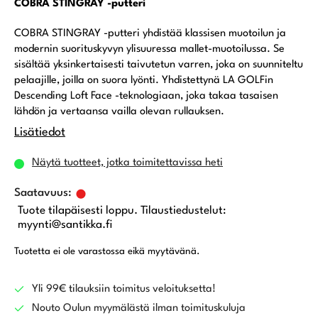
COBRA STINGRAY -putteri
COBRA STINGRAY -putteri yhdistää klassisen muotoilun ja
modernin suorituskyvyn ylisuuressa mallet-muotoilussa. Se
sisältää yksinkertaisesti taivutetun varren, joka on suunniteltu
pelaajille, joilla on suora lyönti. Yhdistettynä LA GOLFin
Descending Loft Face -teknologiaan, joka takaa tasaisen
lähdön ja vertaansa vailla olevan rullauksen.
Lisätiedot
Näytä tuotteet, jotka toimitettavissa heti
Tuote tilapäisesti loppu. Tilaustiedustelut:
myynti@santikka.fi
Tuotetta ei ole varastossa eikä myytävänä.
Yli 99€ tilauksiin toimitus veloituksetta!
Nouto Oulun myymälästä ilman toimituskuluja