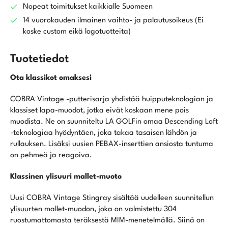
Nopeat toimitukset kaikkialle Suomeen
14 vuorokauden ilmainen vaihto- ja palautusoikeus (Ei
koske custom eikä logotuotteita)
Tuotetiedot
Ota klassikot omaksesi
COBRA Vintage -putterisarja yhdistää huipputeknologian ja
klassiset lapa-muodot, jotka eivät koskaan mene pois
muodista. Ne on suunniteltu LA GOLFin omaa Descending Loft
-teknologiaa hyödyntäen, joka takaa tasaisen lähdön ja
rullauksen. Lisäksi uusien PEBAX-inserttien ansiosta tuntuma
on pehmeä ja reagoiva.
Klassinen ylisuuri mallet-muoto
Uusi COBRA Vintage Stingray sisältää uudelleen suunnitellun
ylisuurten mallet-muodon, joka on valmistettu 304
ruostumattomasta teräksestä MIM-menetelmällä. Siinä on