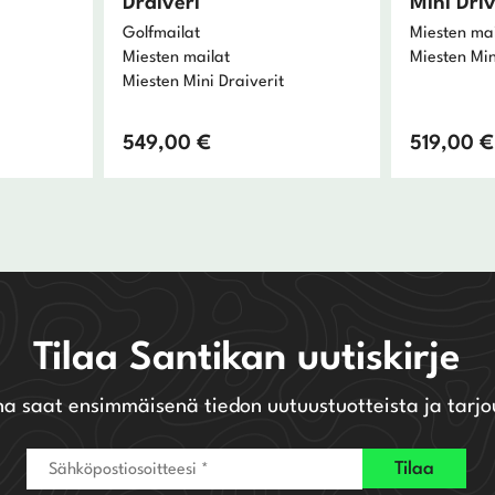
Draiveri
Mini Dri
Golfmailat
Miesten mai
Miesten mailat
Miesten Min
Miesten Mini Draiverit
549,00
€
519,00
€
Tilaa Santikan uutiskirje
na saat ensimmäisenä tiedon uutuustuotteista ja tarjo