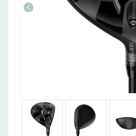
Wedget
Naisten täyssetit
Miesten putterit
Naisten aloittelijan setit
Miesten täyssetit
Miesten aloittelijan setit