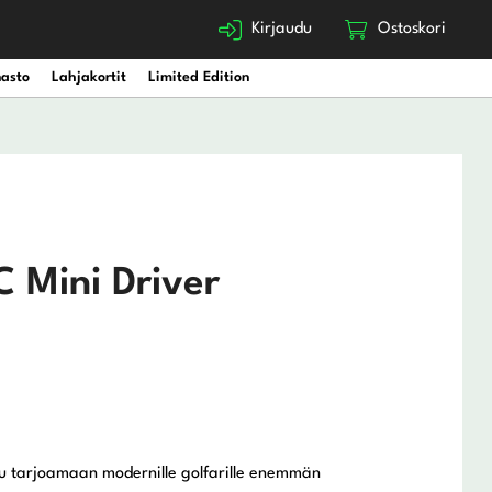
Kirjaudu
Ostoskori
nasto
Lahjakortit
Limited Edition
 Mini Driver
tu tarjoamaan modernille golfarille enemmän