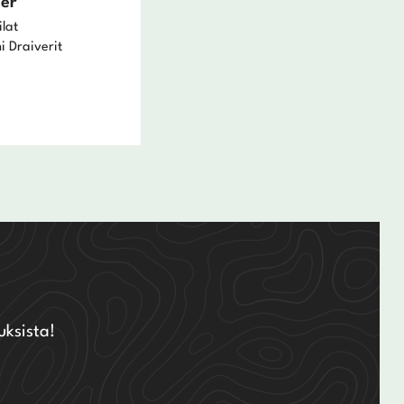
ver
lat
i Draiverit
uksista!