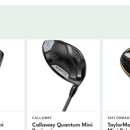
CALLAWAY
TAYLORMAD
ni
Callaway Quantum Mini
TaylorM