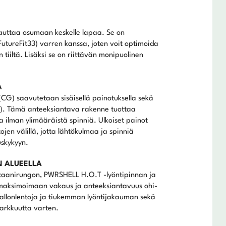
 auttaa osumaan keskelle lapaa. Se on
tureFit33) varren kanssa, joten voit optimoida
tiiltä. Lisäksi se on riittävän monipuolinen
A
 (CG) saavutetaan sisäisellä painotuksella sekä
2 g). Tämä anteeksiantava rakenne tuottaa
 ilman ylimääräistä spinniä. Ulkoiset painot
jen välillä, jotta lähtökulmaa ja spinniä
uskykyyn.
N ALUEELLA
itaanirungon, PWRSHELL H.O.T -lyöntipinnan ja
tu maksimoimaan vakaus ja anteeksiantavuus ohi-
allonlentoja ja tiukemman lyöntijakauman sekä
tarkkuutta varten.