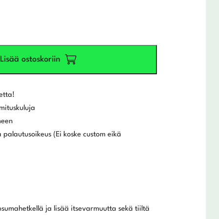
Lisää ostoskoriin
etta!
mituskuluja
meen
 palautusoikeus (Ei koske custom eikä
umahetkellä ja lisää itsevarmuutta sekä tiiltä