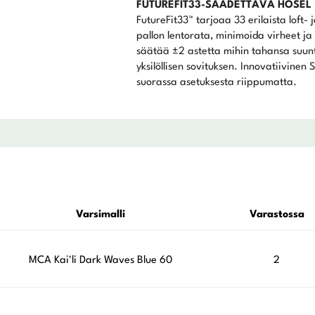
FUTUREFIT33-SÄÄDETTÄVÄ HOSEL
FutureFit33™ tarjoaa 33 erilaista loft-
pallon lentorata, minimoida virheet ja
säätää ±2 astetta mihin tahansa suunt
yksilöllisen sovituksen. Innovatiivin
suorassa asetuksesta riippumatta.
Varsimalli
Varastossa
MCA Kai'li Dark Waves Blue 60
2