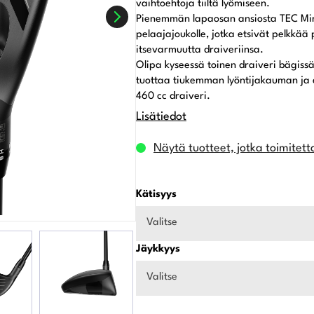
vaihtoehtoja tiiltä lyömiseen.
Pienemmän lapaosan ansiosta TEC Mini
pelaajajoukolle, jotka etsivät pelkkää
itsevarmuutta draiveriinsa.
Olipa kyseessä toinen draiveri bägissä
tuottaa tiukemman lyöntijakauman ja
460 cc draiveri.
Lisätiedot
Näytä tuotteet, jotka toimitett
Kätisyys
Valitse
Jäykkyys
Valitse