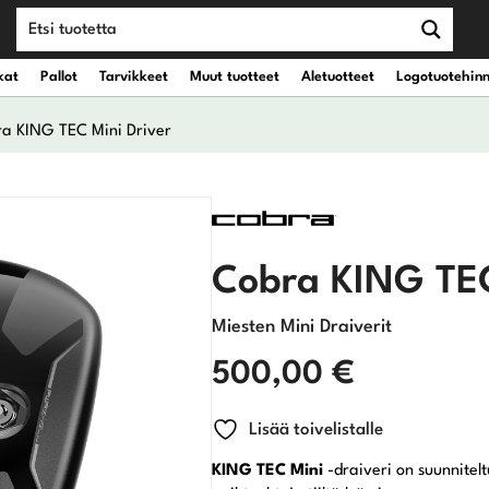
kat
Pallot
Tarvikkeet
Muut tuotteet
Aletuotteet
Logotuotehin
a KING TEC Mini Driver
teet
vät kantobägit
Draiverit
eet
vät kärrybägit
Väyläpuut
Cobra KING TEC
Hybridit
Miesten Mini Draiverit
Rautamailat
500,00
€
Wedget
Lisää toivelistalle
KING TEC Mini
-draiveri on suunnitel
Putterit