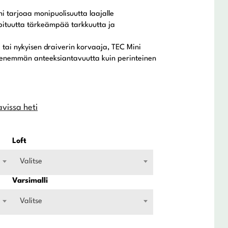
 tarjoaa monipuolisuutta laajalle
 pituutta tärkeämpää tarkkuutta ja
 tai nykyisen draiverin korvaaja, TEC Mini
 enemmän anteeksiantavuutta kuin perinteinen
avissa heti
Loft
Valitse
Varsimalli
Valitse