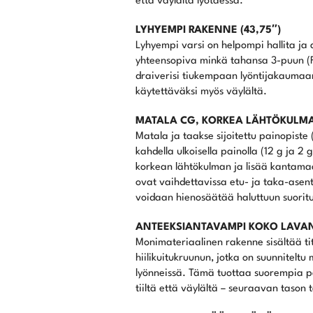
että väylältä lyötäessä.
LYHYEMPI RAKENNE (43,75″)
Lyhyempi varsi on helpompi hallita ja
yhteensopiva minkä tahansa 3-puun (Fu
draiverisi tiukempaan lyöntijakaumaan 
käytettäväksi myös väylältä.
MATALA CG, KORKEA LÄHTÖKULM
Matala ja taakse sijoitettu painopiste
kahdella ulkoisella painolla (12 g ja 
korkean lähtökulman ja lisää kantamaa
ovat vaihdettavissa etu- ja taka-asento
voidaan hienosäätää haluttuun suorit
ANTEEKSIANTAVAMPI KOKO LAVA
Monimateriaalinen rakenne sisältää t
hiilikuitukruunun, jotka on suunnitel
lyönneissä. Tämä tuottaa suorempia p
tiiltä että väylältä – seuraavan tason 