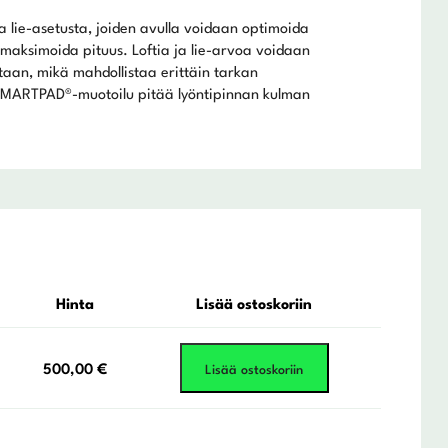
 ja lie-asetusta, joiden avulla voidaan optimoida
 maksimoida pituus. Loftia ja lie-arvoa voidaan
aan, mikä mahdollistaa erittäin tarkan
en SMARTPAD®-muotoilu pitää lyöntipinnan kulman
Hinta
Lisää ostoskoriin
500,00
€
Lisää ostoskoriin