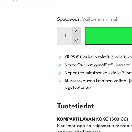
Saatavuus:
Valitse ensin malli
Cobra
KING
TEC
Mini
Driver
Yli 99€ tilauksiin toimitus veloituks
määrä
Nouto Oulun myymälästä ilman toi
Nopeat toimitukset kaikkialle Suo
14 vuorokauden ilmainen vaihto- ja
logotuotteita)
Tuotetiedot
KOMPAKTI LAVAN KOKO (303 CC)
Pienempi lapa on helpompi suoristaa os