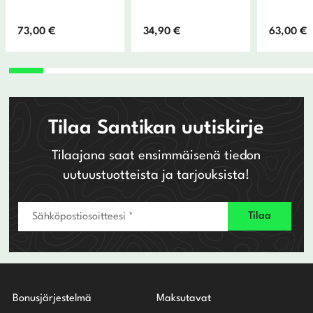
73,00
€
34,90
€
63,00
€
Tilaa Santikan uutiskirje
Tilaajana saat ensimmäisenä tiedon
uutuustuotteista ja tarjouksista!
Bonusjärjestelmä
Maksutavat