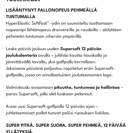
LISÄÄNTYNYT PALLONOPEUS PEHMEÄLLÄ
TUNTUMALLA
HyperElastic SoftFast™ -ydin on suunniteltu tuottamaan
nopeampi lähtönopeus draivereilla ja raudoilla – säilyttäen
pehmeän tuntuman viheriön ympärillä.
Laske päiviä jouluun uuden
Supersoft 12 päivän
joulukalenterin
avulla – juhlista kautta hauskalla ja
jännittävällä tavalla, yksi golfpallo kerrallaan.
Jokaisena päivänä paljastuu rajoitetun erän Supersoft-
golfpallo, jossa on ainutlaatuinen jouluteemainen logo.
Valmistaudu avaamaan
pituutta, tuntumaa ja hallintaa
–
paras Supersoft, jolla olet koskaan pelannut.
Avaa uusi Supersoft-golfpallo 12 päivän ajan –
juhlateemaiset pallot tuovat peliisi ripauksen lisäiloa.
SUPER PITKÄ. SUPER SUORA. SUPER PEHMEÄ. 12 PÄIVÄÄ
YLLÄTYKSIÄ.