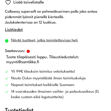
Lisää toivelistalle
Callaway supersoft on pehmeäkuorinen pallo joka antaa
pidemmät lyönnit pienellä kierteellä.
Joulukalenterissa on 12 luukkua.
Lisätiedot
Näytä tuotteet, jotka toimitettavissa heti
Tuote tilapäisesti loppu. Tilaustiedustelut:
myynti@santikka.fi
Yli 99€ tilauksiin toimitus veloituksetta!
Nouto Oulun myymälästä ilman toimituskuluja
Nopeat toimitukset kaikkialle Suomeen
14 vuorokauden ilmainen vaihto- ja palautusoikeus (Ei
koske custom eikä logotuotteita)
Tuotetiedot