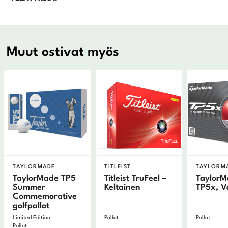
Muut ostivat myös
TAYLORMADE
TITLEIST
TAYLORM
TaylorMade TP5
Titleist TruFeel –
Taylor
Summer
Keltainen
TP5x, V
Commemorative
golfpallot
Limited Edition
Pallot
Pallot
Pallot