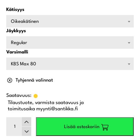
Kätisyys
Oikeakätinen
Jäykkyys
Regular
Varsimalli
KBS Max 80
Tyhjennä valinnat
Tilaustuote, varmista saatavuus ja
toimitusaika myynti@santikka.fi
Callaway
Lisää ostoskoriin
Elyte
HL