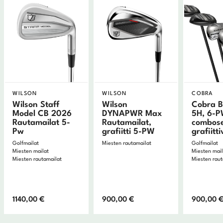
WILSON
WILSON
COBRA
Wilson Staff
Wilson
Cobra B
Model CB 2026
DYNAPWR Max
5H, 6-
Rautamailat 5-
Rautamailat,
combose
Pw
grafiitti 5-PW
grafiitti
Golfmailat
Miesten rautamailat
Golfmailat
Miesten mailat
Miesten mai
Miesten rautamailat
Miesten raut
1140,00
€
900,00
€
900,00