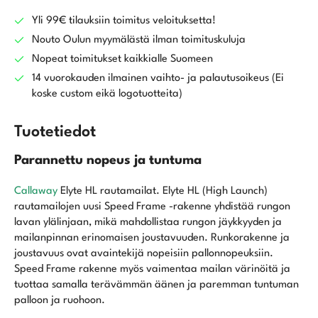
rautamailat
5-
Yli 99€ tilauksiin toimitus veloituksetta!
pw
Nouto Oulun myymälästä ilman toimituskuluja
määrä
Nopeat toimitukset kaikkialle Suomeen
14 vuorokauden ilmainen vaihto- ja palautusoikeus (Ei
koske custom eikä logotuotteita)
Tuotetiedot
Parannettu nopeus ja tuntuma
Callaway
Elyte HL rautamailat. Elyte HL (High Launch)
rautamailojen uusi Speed Frame -rakenne yhdistää rungon
lavan ylälinjaan, mikä mahdollistaa rungon jäykkyyden ja
mailanpinnan erinomaisen joustavuuden. Runkorakenne ja
joustavuus ovat avaintekijä nopeisiin pallonnopeuksiin.
Speed Frame rakenne myös vaimentaa mailan värinöitä ja
tuottaa samalla terävämmän äänen ja paremman tuntuman
palloon ja ruohoon.