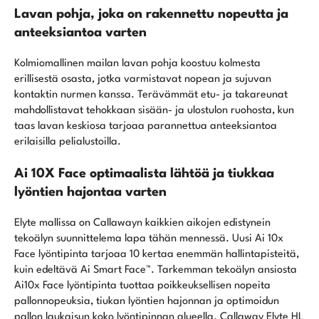
Lavan pohja, joka on rakennettu nopeutta ja
anteeksiantoa varten
Kolmiomallinen mailan lavan pohja koostuu kolmesta
erillisestä osasta, jotka varmistavat nopean ja sujuvan
kontaktin nurmen kanssa. Terävämmät etu- ja takareunat
mahdollistavat tehokkaan sisään- ja ulostulon ruohosta, kun
taas lavan keskiosa tarjoaa parannettua anteeksiantoa
erilaisilla pelialustoilla.
Ai 10X Face optimaalista lähtöä ja tiukkaa
lyöntien hajontaa varten
Elyte mallissa on Callawayn kaikkien aikojen edistynein
tekoälyn suunnittelema lapa tähän mennessä. Uusi Ai 10x
Face lyöntipinta tarjoaa 10 kertaa enemmän hallintapisteitä,
kuin edeltävä Ai Smart Face™. Tarkemman tekoälyn ansiosta
Ai10x Face lyöntipinta tuottaa poikkeuksellisen nopeita
pallonnopeuksia, tiukan lyöntien hajonnan ja optimoidun
pallon laukaisun koko lyöntipinnan alueella. Callaway Elyte HL