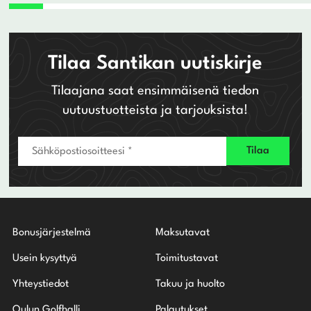
Tilaa Santikan uutiskirje
Tilaajana saat ensimmäisenä tiedon
uutuustuotteista ja tarjouksista!
Bonusjärjestelmä
Maksutavat
Usein kysyttyä
Toimitustavat
Yhteystiedot
Takuu ja huolto
Oulun Golfhalli
Palautukset