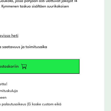
aukolla, jossa pohjaan asti ulottuvat jakajat 14
ro. Kymmenen taskua sisältäen suurikokoisen
avissa heti
a saatavuus ja toimitusaika
ostoskoriin
etta!
mituskuluja
meen
 palautusoikeus (Ei koske custom eikä