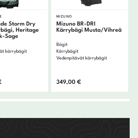
E
MIZUNO
de Storm Dry
Mizuno BR-DRI
ybägi, Heritage
Kärrybägi Musta/Vihreä
rk-Sage
Bägit
ät kärrybägit
Kärrybägit
Vedenpitävät kärrybägit
€
349,00
€