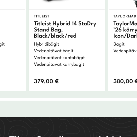
TITLEIST
TAYLORMAD
Titleist Hybrid 14 StaDry
TaylorMa
Stand Bag,
’26 kärr
Black/black/red
Icon/Da
git
Hybridibägit
Bägit
Vedenpitävät bägit
Vedenpitäv
Vedenpitävät kantobägit
Vedenpitävät kärrybägit
379,00
€
380,00