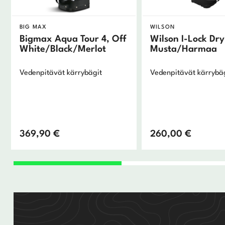
BIG MAX
WILSON
Bigmax Aqua Tour 4, Off
Wilson I-Lock Dry
White/Black/Merlot
Musta/Harmaa
Vedenpitävät kärrybägit
Vedenpitävät kärrybä
369,90
€
260,00
€