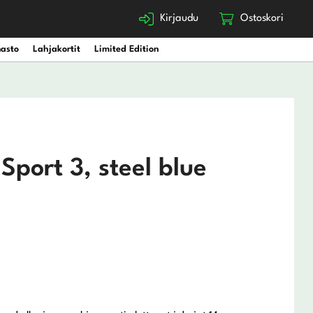
Kirjaudu
Ostoskori
nasto
Lahjakortit
Limited Edition
Sport 3, steel blue