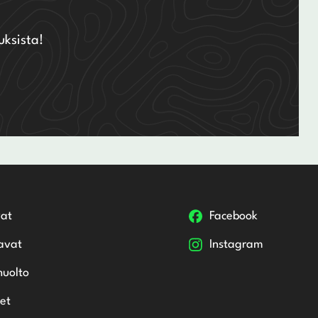
uksista!
at
Facebook
avat
Instagram
huolto
et