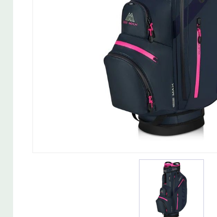
Wedget
Naisten täyssetit
Miesten putterit
Naisten aloittelijan setit
Miesten täyssetit
Miesten aloittelijan setit