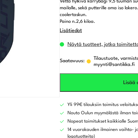
Vettä hylkivä kärrybagi 9,5 tuuman suu
mailalle, sekä putterille oma iso loke
coolertaskun.
Paino n.2,6 kiloa.
Lisätiedot
Näytä tuotteet, jotka toimitett
Tilaustuote, varmist
myynti@santikka.fi
Lisää 
Yli 99€ tilauksiin toimitus veloituks
Nouto Oulun myymälästä ilman toi
Nopeat toimitukset kaikkialle Suo
14 vuorokauden ilmainen vaihto- ja
logotuotteita)