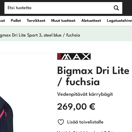
kat
Pallot
Tarvikkeet
Muut tuotteet
Aletuotteet
Logotuotehin
gmax Dri Lite Sport 3, steel blue / fuchsia
teet
vät kantobägit
Draiverit
Bigmax Dri Lite 
eet
vät kärrybägit
Väyläpuut
/ fuchsia
Hybridit
Vedenpitävät kärrybägit
Rautamailat
269,00
€
Wedget
Lisää toivelistalle
Putterit