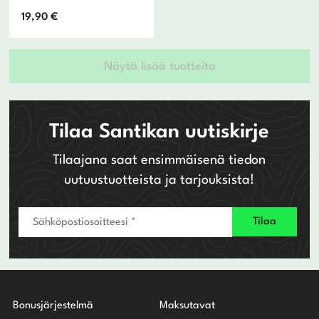
19,90
€
Näytä lisää tuotteita
Tilaa Santikan uutiskirje
Tilaajana saat ensimmäisenä tiedon
uutuustuotteista ja tarjouksista!
Bonusjärjestelmä
Maksutavat