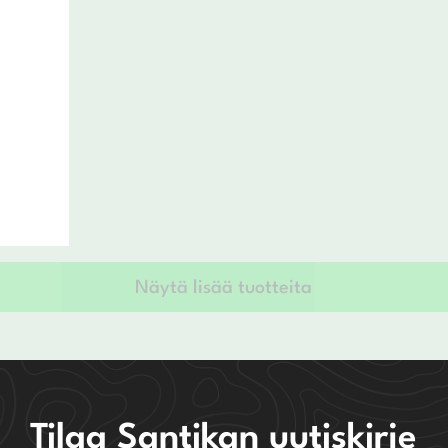
Näytä lisää tuotteita
Tilaa Santikan uutiskirje