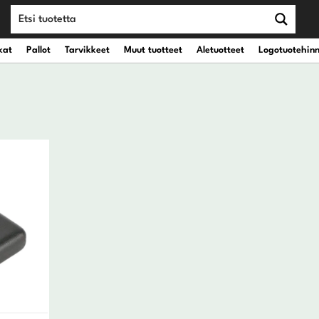
kat
Pallot
Tarvikkeet
Muut tuotteet
Aletuotteet
Logotuotehin
teet
vät kantobägit
Draiverit
eet
vät kärrybägit
Väyläpuut
Hybridit
Rautamailat
Wedget
Putterit