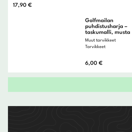
17,90
€
Wedget
Naisten täyssetit
Golfmailan
Miesten putterit
Naisten aloittelijan setit
puhdistusharja –
taskumalli, musta
Miesten täyssetit
Muut tarvikkeet
Tarvikkeet
Miesten aloittelijan setit
6,00
€