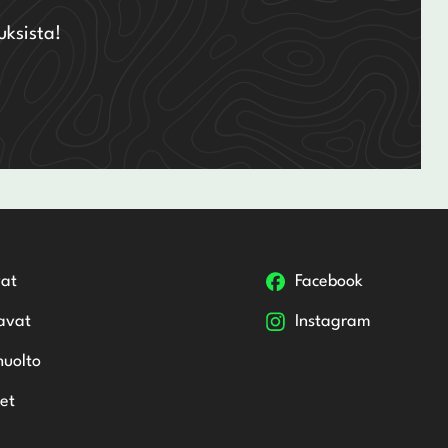
uksista!
at
Facebook
avat
Instagram
huolto
et