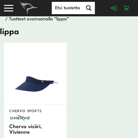
/ Tuotteet avainsanalla “lippa”
lippa
CHERVO SPORTS
Chervo visiiri,
Vivienne