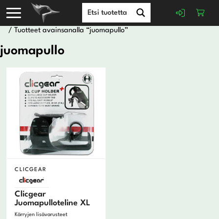
/ Tuotteet avainsanalla “juomapullo”
juomapullo
CLICGEAR
Clicgear
Juomapulloteline XL
Kärryjen lisävarusteet