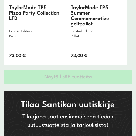
TaylorMade TP5
TaylorMade TP5
Pizza Party Collection
Summer
LTD
Commemorative
golfpallot
Limited Edition
Limited Edition
Pallot
Pallot
73,00
€
73,00
€
Näytä lisää tuotteita
Tilaa Santikan uutiskirje
Tilaajana saat ensimmäisenä tiedon
uutuustuotteista ja tarjouksista!