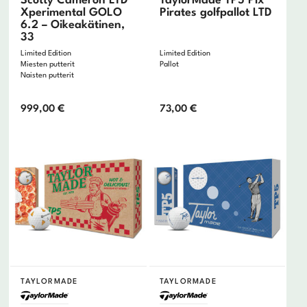
Scotty Cameron LTD
TaylorMade TP5 Pix
Xperimental GOLO
Pirates golfpallot LTD
6.2 – Oikeakätinen,
33
Limited Edition
Limited Edition
Miesten putterit
Pallot
Naisten putterit
999,00
€
73,00
€
TAYLORMADE
TAYLORMADE