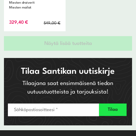
Miesten draiverit
Miesten mailat
Alkuperäinen
Nykyinen
329,40
€
549,00
€
hinta
hinta
oli:
on:
549,00 €.
329,40 €.
Näytä lisää tuotteita
Tilaa Santikan uutiskirje
Tilaajana saat ensimmäisenä tiedon
uutuustuotteista ja tarjouksista!