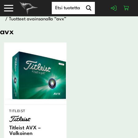
/ Tuotteet avainsanalla “avx”
avx
TITLEIST
Titleist AVX –
Valkoinen