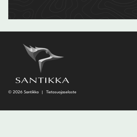
Wedget
Naisten täyssetit
Miesten putterit
Naisten aloittelijan setit
Miesten täyssetit
Miesten aloittelijan setit
© 2026 Santikka
Tietosuojaseloste