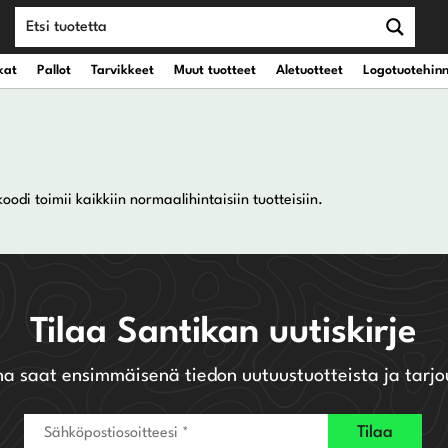
kat
Pallot
Tarvikkeet
Muut tuotteet
Aletuotteet
Logotuotehin
teet
vät kantobägit
Draiverit
odi toimii kaikkiin normaalihintaisiin tuotteisiin.
eet
vät kärrybägit
Väyläpuut
Hybridit
Tilaa Santikan uutiskirje
Rautamailat
na saat ensimmäisenä tiedon uutuustuotteista ja tarjo
Wedget
Putterit