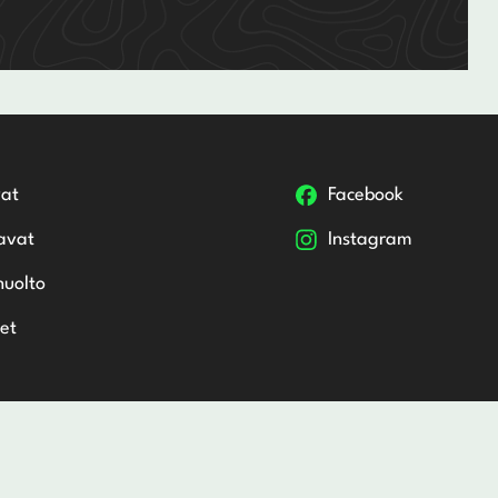
at
Facebook
avat
Instagram
huolto
et