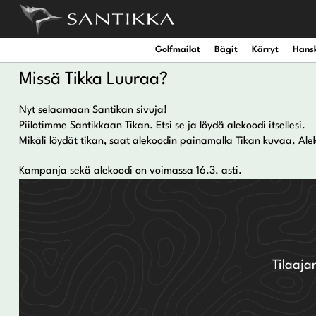
Golfmailat
Bägit
Kärryt
Hans
Missä Tikka Luuraa?
Nyt selaamaan Santikan sivuja!
Piilotimme Santikkaan Tikan. Etsi se ja löydä alekoodi itsellesi.
Miesten draiverit
Miesten nahkahanskat
Miesten kengät
Naisten draiverit
Naisten nahkahanskat
Työntökärryjen lisävarus
Setit
Vedenpitä
Mikäli löydät tikan, saat alekoodin painamalla Tikan kuvaa. Aleko
Miesten Mini Draiverit
Miesten synteettiset hanskat
Naisten kengät
Naisten väyläpuut
Naisten synteettiset hanskat
Sähkökärryjen lisävarust
Irtomailat
Vedenpitä
Kampanja sekä alekoodi on voimassa 16.3. asti.
Miesten väyläpuut
Miesten sadehanskat
Naisten hybridit
Naisten sadehanskat
Miesten hybridit
Miesten talvihanskat
Naisten rautamailat
Naisten talvihanskat
Tilaaja
Utility-raudat
Wedget
Miesten rautamailat
Naisten putterit